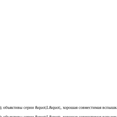
 объяктивы серии &quot;L&quot;, хорошая совместимая вспышка
 объяктивы серии &quot;L&quot;, хорошая совместимая вспышка