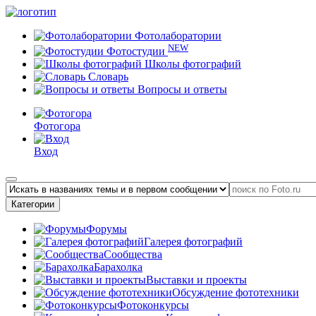
Фотолаборатории
NEW
Фотостудии
Школы фотографий
Словарь
Вопросы и ответы
Фотогора
Вход
Категории
Форумы
Галерея фотографий
Сообщества
Барахолка
Выставки и проекты
Обсуждение фототехники
Фотоконкурсы