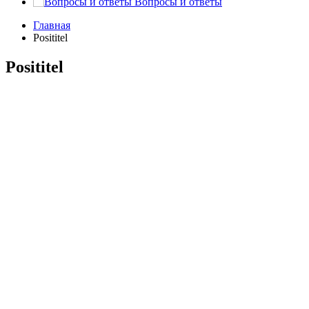
Вопросы и ответы
Главная
Posititel
Posititel