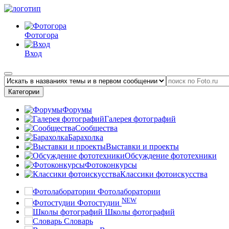
Фотогора
Вход
Категории
Форумы
Галерея фотографий
Сообщества
Барахолка
Выставки и проекты
Обсуждение фототехники
Фотоконкурсы
Классики фотоискусства
Фотолаборатории
NEW
Фотостудии
Школы фотографий
Словарь