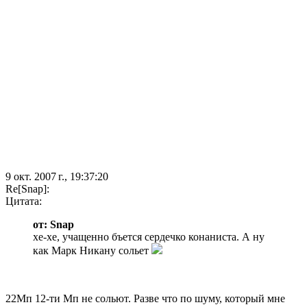
9 окт. 2007 г., 19:37:20
Re[Snap]:
Цитата:
от: Snap
хе-хе, учащенно бъется сердечко конаниста. А ну
как Марк Никану сольет
22Мп 12-ти Мп не сольют. Разве что по шуму, который мне