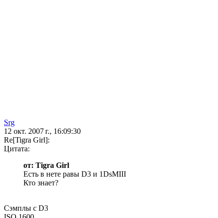
Srg
12 окт. 2007 г., 16:09:30
Re[Tigra Girl]:
Цитата:
от: Tigra Girl
Есть в нете равы D3 и 1DsMIII
Кто знает?
Сэмплы с D3
ISO 1600