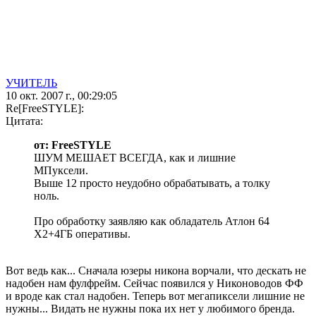
УЧИТЕЛЬ
10 окт. 2007 г., 00:29:05
Re[FreeSTYLE]:
Цитата:
от: FreeSTYLE
ШУМ МЕШАЕТ ВСЕГДА, как и лишние
МПуксели.
Выше 12 просто неудобно обрабатывать, а толку
ноль.
Про обработку заявляю как обладатель Атлон 64
Х2+4ГБ оперативы.
Вот ведь как... Сначала юзеры никона ворчали, что дескать не
надобен нам фулфрейм. Сейчас появился у Никоноводов ФФ
и вроде как стал надобен. Теперь вот мегапиксели лишние не
нужны... Видать не нужны пока их нет у любимого бренда.