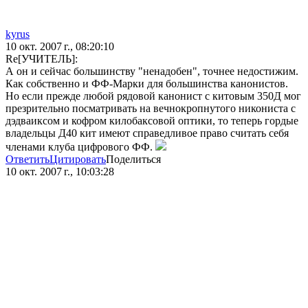
kyrus
10 окт. 2007 г., 08:20:10
Re[УЧИТЕЛЬ]:
А он и сейчас большинству "ненадобен", точнее недостижим.
Как собственно и ФФ-Марки для большинства канонистов.
Но если прежде любой рядовой канонист с китовым 350Д мог
презрительно посматривать на вечнокропнутого никониста с
дэдваиксом и кофром килобаксовой оптики, то теперь гордые
владельцы Д40 кит имеют справедливое право считать себя
членами клуба цифрового ФФ.
Ответить
Цитировать
Поделиться
10 окт. 2007 г., 10:03:28