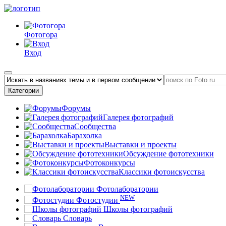
Фотогора
Вход
Категории
Форумы
Галерея фотографий
Сообщества
Барахолка
Выставки и проекты
Обсуждение фототехники
Фотоконкурсы
Классики фотоискусства
Фотолаборатории
NEW
Фотостудии
Школы фотографий
Словарь