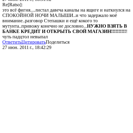
Re[Ratso]:
это всё фигня....листал давеча каналы на ящиге и наткнулся на
СПОКОЙНОЙ НОЧИ МАЛЫШИ..и что задержало моё
внимание..разговор Степашки и ещё кокого то
мутунта..привожу конечно не дословно...
НУЖНО ВЗЯТЬ В
БАНКЕ КРЕДИТ И ОТКРЫТЬ СВОЙ МАГАЗИН!!!!!!!!!!
!
чуть падцтол невыпал
Ответить
Цитировать
Поделиться
27 июн. 2011 г., 18:42:29