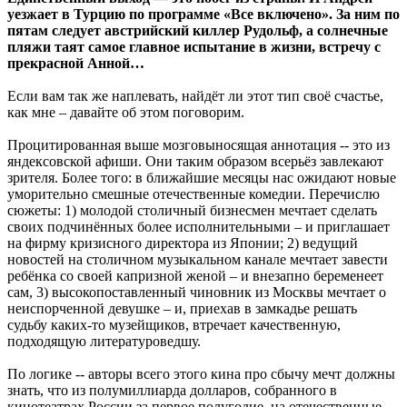
уезжает в Турцию по программе «Все включено». За ним по
пятам следует австрийский киллер Рудольф, а солнечные
пляжи таят самое главное испытание в жизни, встречу с
прекрасной Анной…
Если вам так же наплевать, найдёт ли этот тип своё счастье,
как мне – давайте об этом поговорим.
Процитированная выше мозговыносящая аннотация -- это из
яндексовской афиши. Они таким образом всерьёз завлекают
зрителя. Более того: в ближайшие месяцы нас ожидают новые
уморительно смешные отечественные комедии. Перечислю
сюжеты: 1) молодой столичный бизнесмен мечтает сделать
своих подчинённых более исполнительными – и приглашает
на фирму кризисного директора из Японии; 2) ведущий
новостей на столичном музыкальном канале мечтает завести
ребёнка со своей капризной женой – и внезапно беременеет
сам, 3) высокопоставленный чиновник из Москвы мечтает о
неиспорченной девушке – и, приехав в замкадье решать
судьбу каких-то музейщиков, втречает качественную,
подходящую литературоведшу.
По логике -- авторы всего этого кина про сбычу мечт должны
знать, что из полумиллиарда долларов, собранного в
кинотеатрах России за первое полугодие, на отечественные