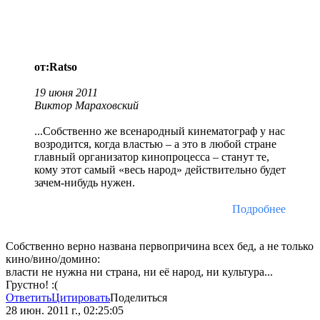
от:Ratso
19 июня 2011
Виктор Мараховский
...Собственно же всенародный кинематограф у нас
возродится, когда властью – а это в любой стране
главный организатор кинопроцесса – станут те,
кому этот самый «весь народ» действительно будет
зачем-нибудь нужен.
Подробнее
Собственно верно названа первопричина всех бед, а не только
кино/вино/домино:
власти не нужна ни страна, ни её народ, ни культура...
Грустно! :(
Ответить
Цитировать
Поделиться
28 июн. 2011 г., 02:25:05