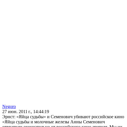
Negoro
27 июн. 2011 г., 14:44:19
Эрнст: «Яйца судьбы» и Семенович убивают российское кино
«Яйца судьбы и молочные железы Анны Семенович
отвратили окончательно от российского кино зрителя. Мы их