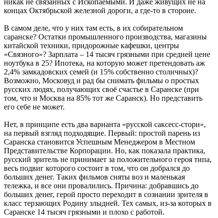
никак не связанных с Ископаемыми. И даже живущих не на
концах Октябрьской железной дороги, а где-то в стороне.
В самом деле, что у них там есть, в их собирательном
саранске? Остатки промышленного производства, магазины
китайской техники, придорожные кафешки, центры
«Связного»? Зарплата – 14 тысяч грязными при средней цене
ноутбука в 25? Ипотека, на которую может претендовать аж
2,4% замкадовских семей (и 15% собственно столичных)?
Возможно, Московуд и рад бы снимать фильмы о простых
русских людях, получающих своё счастье в Саранске (при
том, что и Москва на 85% тот же Саранск). Но представить
его себе не может.
Нет, в принципе есть два варианта «русской саксесс-стори»,
на первый взгляд подходящие. Первый: простой парень из
Саранска становится Успешным Менеджером в Местном
Представительстве Корпорации. Но, как показала практика,
русский зритель не принимает за положительного героя типа,
весь подвиг которого состоит в том, что он добрался до
больших денег. Таких фильмов сняты воз и маленькая
тележка, и все они провалились. Причина: добравшись до
больших денег, герой просто переходит в сознании зрителя в
класс терзающих Родину злыдней. Тех самых, из-за которых в
Саранске 14 тысяч грязными и плохо с работой.