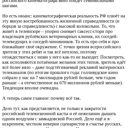
российского кинематографа явно пойдёт семимильными
шагами.
Но есть нюанс: кинематографическая реальность РФ плюёт на
эту явную востребованность жизненной справедливости (и
борцов за справедливость) с высокой колокольни. То, что
живёт в телевизоре – упорно снимает саксесс-стори про
владельцев рублёвских ветеринарных клиник, их соседей-
телеведущих и соседей-чиновников. То есть про себя и про
ближайшее своё окружение. С точки зрения всероссийского
зрителя у этих ребят и так всё неплохо, поэтому
отождествиться с ними у него как-то не выходит. Посмотреть,
как исполняются потаённые желания этих типов, зритель идёт
всё более вяло – даже подстёгиваемый рекламой материнских
телеканалов (по итогам прошлого года: голливудское кино
собрало у нас на 7 миллиардов рублей больше, чем годом
раньше – а отечественное на 670 миллионов рублей меньше).
Тенденция вполне очевидна.
А теперь самое главное: почему всё так.
Дело тут, как представляется, не только в зажратости
российской телевизионной касты и её нежелании дышать
одним воздухом с замкадовской Россией. Дело ещё и в
искреннем, честном неверии сценаристов в счастье русских,