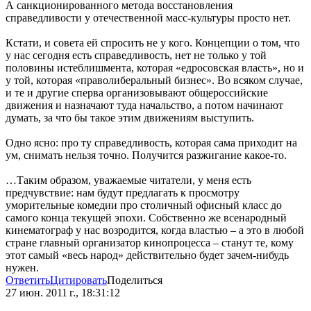
А санкционированного метода восстановления
справедливости у отечественной масс-культуры просто нет.
Кстати, и совета ей спросить не у кого. Концепции о том, что
у нас сегодня есть справедливость, нет не только у той
половины истеблишмента, которая «едросовская власть», но и
у той, которая «праволиберальный бизнес». Во всяком случае,
и те и другие сперва организовывают общероссийские
движения и назначают туда начальство, а потом начинают
думать, за что бы такое этим движениям выступить.
Одно ясно: про ту справедливость, которая сама приходит на
ум, снимать нельзя точно. Получится разжигание какое-то.
…Таким образом, уважаемые читатели, у меня есть
предчувствие: нам будут предлагать к просмотру
уморительные комедии про столичный офисный класс до
самого конца текущей эпохи. Собственно же всенародный
кинематограф у нас возродится, когда властью – а это в любой
стране главный организатор кинопроцесса – станут те, кому
этот самый «весь народ» действительно будет зачем-нибудь
нужен.
Ответить
Цитировать
Поделиться
27 июн. 2011 г., 18:31:12