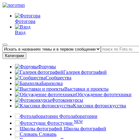
Фотогора
Вход
Категории
Форумы
Галерея фотографий
Сообщества
Барахолка
Выставки и проекты
Обсуждение фототехники
Фотоконкурсы
Классики фотоискусства
Фотолаборатории
NEW
Фотостудии
Школы фотографий
Словарь