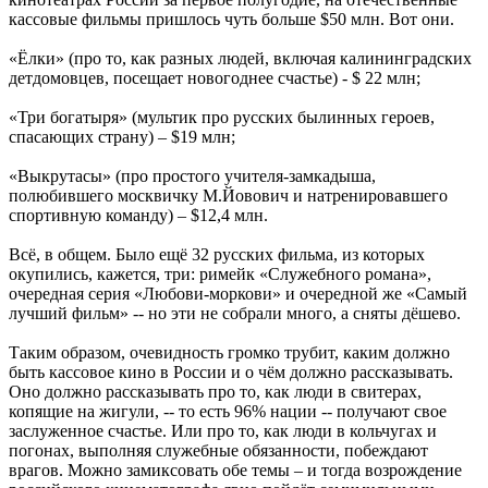
кассовые фильмы пришлось чуть больше $50 млн. Вот они.
«Ёлки» (про то, как разных людей, включая калининградских
детдомовцев, посещает новогоднее счастье) - $ 22 млн;
«Три богатыря» (мультик про русских былинных героев,
спасающих страну) – $19 млн;
«Выкрутасы» (про простого учителя-замкадыша,
полюбившего москвичку М.Йовович и натренировавшего
спортивную команду) – $12,4 млн.
Всё, в общем. Было ещё 32 русских фильма, из которых
окупились, кажется, три: римейк «Служебного романа»,
очередная серия «Любови-моркови» и очередной же «Самый
лучший фильм» -- но эти не собрали много, а сняты дёшево.
Таким образом, очевидность громко трубит, каким должно
быть кассовое кино в России и о чём должно рассказывать.
Оно должно рассказывать про то, как люди в свитерах,
копящие на жигули, -- то есть 96% нации -- получают свое
заслуженное счастье. Или про то, как люди в кольчугах и
погонах, выполняя служебные обязанности, побеждают
врагов. Можно замиксовать обе темы – и тогда возрождение