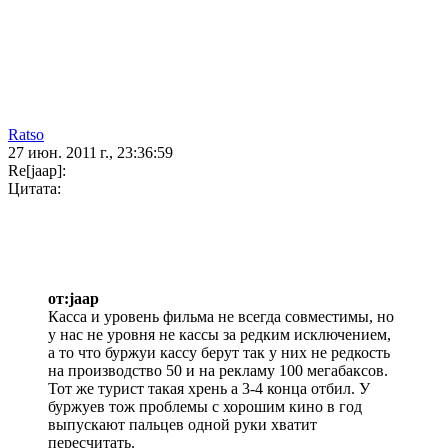
Ratso
27 июн. 2011 г., 23:36:59
Re[jaap]:
Цитата:
от:jaap
Касса и уровень фильма не всегда совместимы, но
у нас не уровня не кассы за редким исключением,
а то что буржуи кассу берут так у них не редкость
на производство 50 и на рекламу 100 мегабаксов.
Тот же турист такая хрень а 3-4 конца отбил. У
буржуев тож проблемы с хорошим кино в год
выпускают пальцев одной руки хватит
пересчитать.