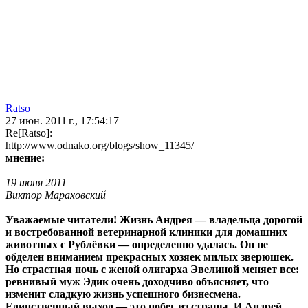
Ratso
27 июн. 2011 г., 17:54:17
Re[Ratso]:
http://www.odnako.org/blogs/show_11345/
мнение:
19 июня 2011
Виктор Мараховский
Уважаемые читатели! Жизнь Андрея — владельца дорогой
и востребованной ветеринарной клиники для домашних
животных с Рублёвки — определенно удалась. Он не
обделен вниманием прекрасных хозяек милых зверюшек.
Но страстная ночь с женой олигарха Эвелиной меняет все:
ревнивый муж Эдик очень доходчиво объясняет, что
изменит сладкую жизнь успешного бизнесмена.
Единственный выход — это побег из страны. И Андрей