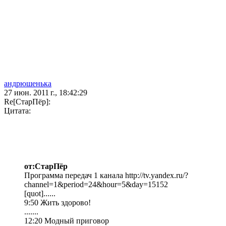
андрюшенька
27 июн. 2011 г., 18:42:29
Re[СтарПёр]:
Цитата:
от:СтарПёр
Программа передач 1 канала http://tv.yandex.ru/?
channel=1&period=24&hour=5&day=15152
[quot]......
9:50 Жить здорово!
.......
12:20 Модный приговор