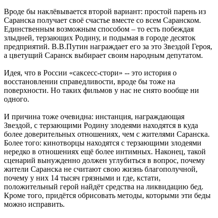
Вроде бы наклёвывается второй вариант: простой парень из
Саранска получает своё счастье вместе со всем Саранском.
Единственным возможным способом – то есть побеждая
злыдней, терзающих Родину, и подымая в городе десяток
предприятий. В.В.Путин награждает его за это Звездой Героя,
а цветущий Саранск выбирает своим народным депутатом.
Идея, что в России «саксесс-стори» -- это история о
восстановлении справедливости, вроде бы тоже на
поверхности. Но таких фильмов у нас не снято вообще ни
одного.
И причина тоже очевидна: инстанция, награждающая
Звездой, с терзающими Родину злодеями находятся в куда
более доверительных отношениях, чем с жителями Саранска.
Более того: кинотворцы находятся с терзающими злодеями
нередко в отношениях ещё более интимных. Наконец, такой
сценарий вынужденно должен углубиться в вопрос, почему
жители Саранска не считают свою жизнь благополучной,
почему у них 14 тысяч грязными и где, кстати,
положительный герой найдёт средства на ликвидацию бед.
Кроме того, придётся обрисовать методы, которыми эти беды
можно исправить.