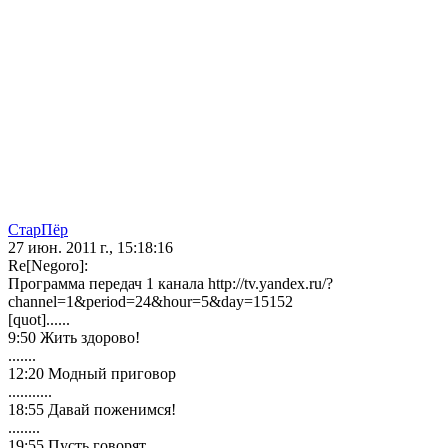
СтарПёр
27 июн. 2011 г., 15:18:16
Re[Negoro]:
Программа передач 1 канала http://tv.yandex.ru/?
channel=1&period=24&hour=5&day=15152
[quot]......
9:50 Жить здорово!
.......
12:20 Модный приговор
...........
18:55 Давай поженимся!
........
19:55 Пусть говорят