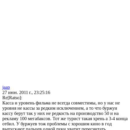
jaap
27 июн. 2011 г., 23:25:16
Re[Ratso]:
Касса и уровень фильма не всегда совместимы, но у нас не
уровня не кассы за редким исключением, а то что буржуи
кассу берут так у них не редкость на производство 50 и на
рекламу 100 мегабаксов. Тот же турист такая хрень а 3-4 конца
отбил. У буржуев тож проблемы с хорошим кино в год
выпускают пальцев одной руки хватит пересчитать.