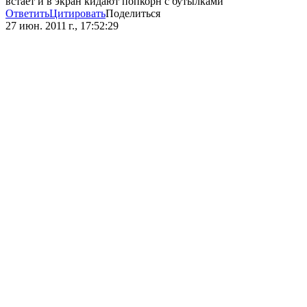
встает и в экран кидают попкорн с бутылками
Ответить
Цитировать
Поделиться
27 июн. 2011 г., 17:52:29