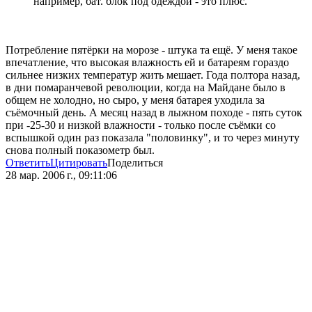
например, бат. блок под одеждой - это плюс.
Потребление пятёрки на морозе - штука та ещё. У меня такое
впечатление, что высокая влажность ей и батареям гораздо
сильнее низких температур жить мешает. Года полтора назад,
в дни помаранчевой революции, когда на Майдане было в
общем не холодно, но сыро, у меня батарея уходила за
съёмочный день. А месяц назад в лыжном походе - пять суток
при -25-30 и низкой влажности - только после съёмки со
вспышкой один раз показала "половинку", и то через минуту
снова полный показометр был.
Ответить
Цитировать
Поделиться
28 мар. 2006 г., 09:11:06