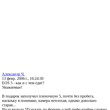
Александр Ч.
13 февр. 2006 г., 16:24:30
EOS 5 - как и с чем едят?
Уважаемые!
В подарок заполучил пленочную 5, почти без пробега,
наскоьку я понимаю, камера неплохая, однако довольно
старая...
Из-за выхода 5D искать по форуму о ней инфо крайне сложно,