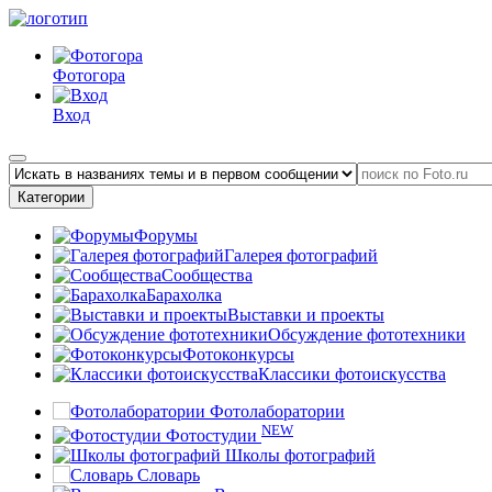
Фотогора
Вход
Категории
Форумы
Галерея фотографий
Сообщества
Барахолка
Выставки и проекты
Обсуждение фототехники
Фотоконкурсы
Классики фотоискусства
Фотолаборатории
NEW
Фотостудии
Школы фотографий
Словарь