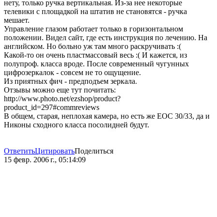
нету, только ручка вертикальная. Из-за нее некоторые
телевики с площадкой на штатив не становятся - ручка
мешает.
Управление глазом работает только в горизонтальном
положении. Видел сайт, где есть инструкция по лечению. На
английском. Но больно уж там много раскручивать :(
Какой-то он очень пластмассовый весь :( И кажется, из
полупроф. класса вроде. После современный чугунных
цифрозеркалок - совсем не то ощущение.
Из приятных фич - предподъем зеркала.
Отзывы можно еще тут почитать:
http://www.photo.net/ezshop/product?
product_id=297#commreviews
В общем, старая, неплохая камера, но есть же ЕОС 30/33, да и
Никоны сходного класса посолидней будут.
Ответить
Цитировать
Поделиться
15 февр. 2006 г., 05:14:09