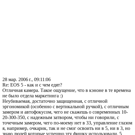
28 мар. 2006 г., 09:11:06
Re: EOS 5 - как и с чем едят?
Отличная камера. Такое ощущение, что в кэноне в те времена
не было отдела маркетинга :)
Неубиваемая, достаточно защищенная, с отличной
эргономикой (особенно с вертикальной ручкой), с отличным
замером и автофокусом, чего не скажешь о современных 10-
20-300-350, с надежным затвором, чтобы ни говорили, с
точечным замером, чего по-моему нет в 33, управление глазом
я, например, очкарик, так и не смог освоить ни в 5, ни в 3, но
знаю людей которые успешно эту фишку использовали. 5