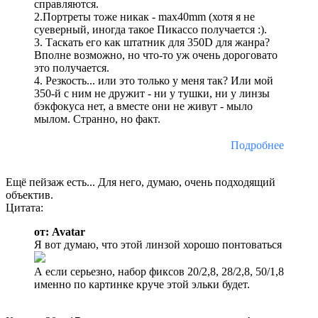
справляются.
2.Портреты тоже никак - max40mm (хотя я не
суеверный, иногда такое Пикассо получается :).
3. Таскать его как штатник для 350D для жанра?
Вполне возможно, но что-то уж очень дороговато
это получается.
4. Резкость... или это только у меня так? Или мой
350-й с ним не дружит - ни у тушки, ни у линзы
бэкфокуса нет, а вместе они не живут - мыло
мылом. Странно, но факт.
Подробнее
Ещё пейзаж есть... Для него, думаю, очень подходящий
объектив.
Цитата:
от: Avatar
Я вот думаю, что этой линзой хорошо понтоваться
А если серьезно, набор фиксов 20/2,8, 28/2,8, 50/1,8
именно по картинке круче этой эльки будет.