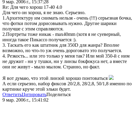
9 мар. 2006 г., 15:37:28
Re: Для чего хорош 17-40 4.0
Для чего он хорош, я не знаю. Серьезно.
1.Архитектуру им снимать нельзя - очень (!!!) серьезная бочка,
что фотки потом дорисовывать нужно. Другие шарики
получше с этим справляются.
2.Портреты тоже никак - max40mm (хотя я не суеверный,
иногда такое Пикассо получается :).
3. Таскать его как штатник для 350D для жанра? Вполне
возможно, но что-то уж очень дороговато это получается.
4. Резкость... или это только у меня так? Или мой 350-й с ним
не дружит - ни у тушки, ни у линзы бэкфокуса нет, а вместе
они не живут - мыло мылом. Странно, но факт.
Я вот думаю, что этой линзой хорошо понтоваться
А если серьезно, набор фиксов 20/2,8, 28/2,8, 50/1,8 именно по
картинке круче этой эльки будет.
Ответить
Цитировать
Поделиться
9 мар. 2006 г., 15:41:02