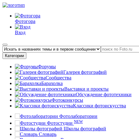
Фотогора
Вход
Категории
Форумы
Галерея фотографий
Сообщества
Барахолка
Выставки и проекты
Обсуждение фототехники
Фотоконкурсы
Классики фотоискусства
Фотолаборатории
NEW
Фотостудии
Школы фотографий
Словарь