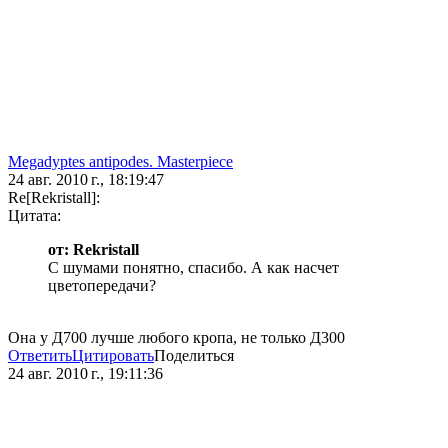
Megadyptes antipodes. Masterpiece
24 авг. 2010 г., 18:19:47
Re[Rekristall]:
Цитата:
от: Rekristall
С шумами понятно, спасибо. А как насчет
цветопередачи?
Она у Д700 лучше любого кропа, не только Д300
Ответить
Цитировать
Поделиться
24 авг. 2010 г., 19:11:36