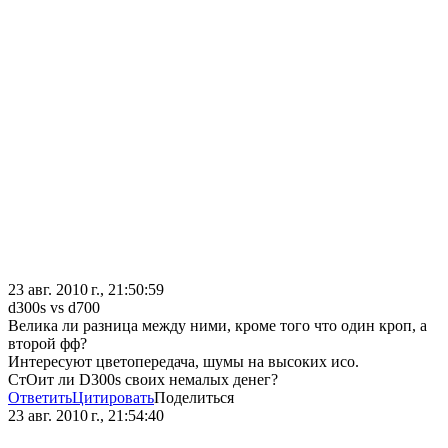
23 авг. 2010 г., 21:50:59
d300s vs d700
Велика ли разница между ними, кроме того что один кроп, а
второй фф?
Интересуют цветопередача, шумы на высоких исо.
СтОит ли D300s своих немалых денег?
Ответить
Цитировать
Поделиться
23 авг. 2010 г., 21:54:40