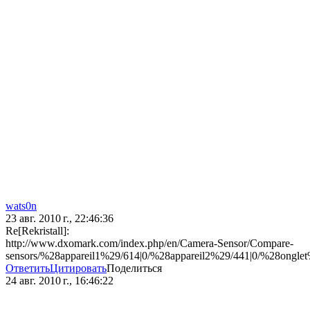
wats0n
23 авг. 2010 г., 22:46:36
Re[Rekristall]:
http://www.dxomark.com/index.php/en/Camera-Sensor/Compare-
sensors/%28appareil1%29/614|0/%28appareil2%29/441|0/%28ong
Ответить
Цитировать
Поделиться
24 авг. 2010 г., 16:46:22