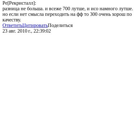
Ре[Рекристалл]:
разница не больша. и всеже 700 лутше, и исо намного лутше.
но если нет смысла переxодить на фф то 300 очень хорош по
качеству.
Ответить
Цитировать
Поделиться
23 авг. 2010 г., 22:39:02