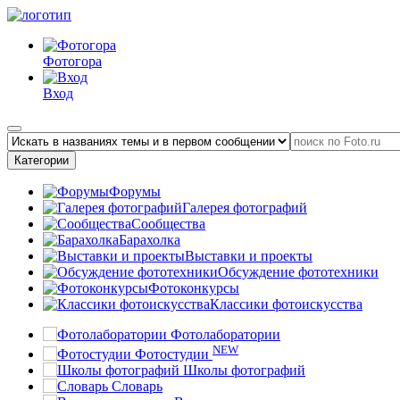
Фотогора
Вход
Категории
Форумы
Галерея фотографий
Сообщества
Барахолка
Выставки и проекты
Обсуждение фототехники
Фотоконкурсы
Классики фотоискусства
Фотолаборатории
NEW
Фотостудии
Школы фотографий
Словарь