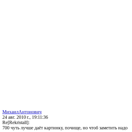
МихаилАнтонович
24 авг. 2010 г., 19:11:36
Re[Rekristall]:
700 чуть лучше даёт картинку, почище, но чтоб заметить надо