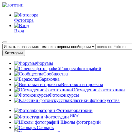
Фотогора
Вход
Категории
Форумы
Галерея фотографий
Сообщества
Барахолка
Выставки и проекты
Обсуждение фототехники
Фотоконкурсы
Классики фотоискусства
Фотолаборатории
NEW
Фотостудии
Школы фотографий
Словарь