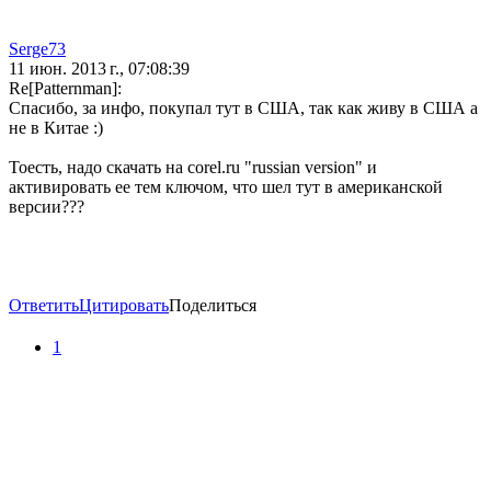
Serge73
11 июн. 2013 г., 07:08:39
Re[Patternman]:
Спасибо, за инфо, покупал тут в США, так как живу в США а
не в Китае :)
Тоесть, надо скачать на corel.ru "russian version" и
активировать ее тем ключом, что шел тут в американской
версии???
Ответить
Цитировать
Поделиться
1