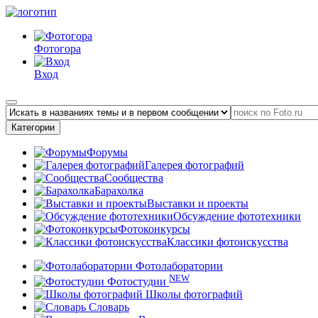
Фотогора
Вход
Категории
Форумы
Галерея фотографий
Сообщества
Барахолка
Выставки и проекты
Обсуждение фототехники
Фотоконкурсы
Классики фотоискусства
Фотолаборатории
NEW
Фотостудии
Школы фотографий
Словарь