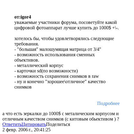
от:igor4
уважаемые участники форума, посоветуйте какой
цифровой фотоаппарат лучше купить до 1000$ +\-.
хотелось бы, чтобы удовлетворялись следующие
требования.
- "большая" малошумящая матрица от 3/4''
- возможность использования сменных
объективов.
- металлический корпус
- карточки sd(по возможности)
- возможность сохранения снимков в raw
- ну и конечно "хорошее\отличное" качество
снимков
Подробнее
а что есть зеркалки до 1000$ с металическим корпусом и
отличным качеством снимков (с китовым обьективом ) ?
Ответить
Цитировать
Поделиться
2 февр. 2006 г., 20:41:25