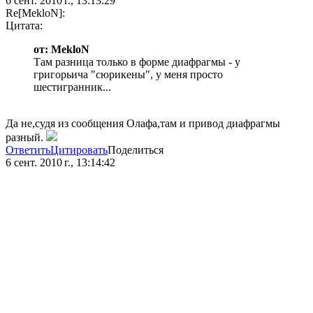
6 сент. 2010 г., 13:13:29
Re[MekloN]:
Цитата:
от: MekloN
Там разница только в форме диафрагмы - у
григорьича "сюрикены", у меня просто
шестигранник...
Да не,судя из сообщения Олафа,там и привод диафрагмы
разный.
Ответить
Цитировать
Поделиться
6 сент. 2010 г., 13:14:42