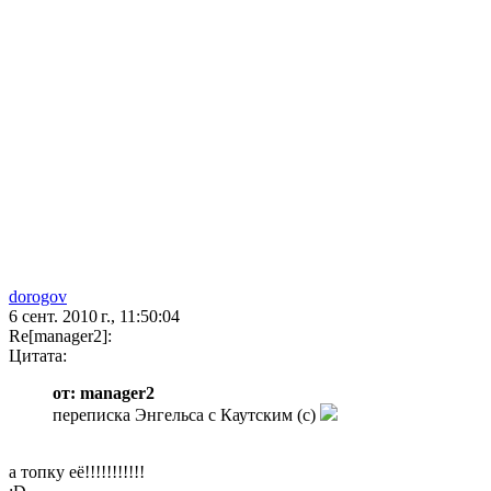
dorogov
6 сент. 2010 г., 11:50:04
Re[manager2]:
Цитата:
от: manager2
переписка Энгельса с Каутским (с)
a топку её!!!!!!!!!!!