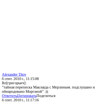
Alexander Titov
6 сент. 2010 г., 11:15:08
Re[григорьич]:
"тайная переписка Маклауда с Мерлиным. подслушано и
обнародовано Морганой" :))
Ответить
Цитировать
Поделиться
6 сент. 2010 г., 11:17:16