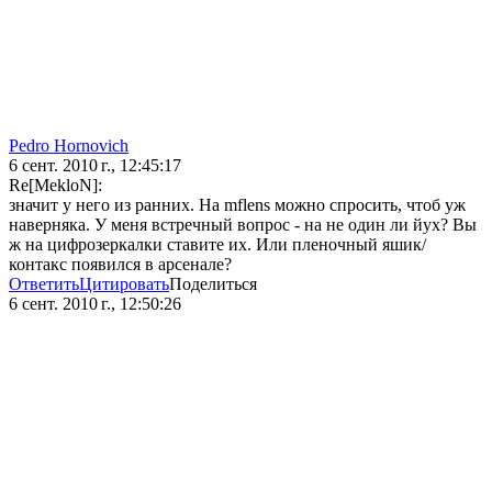
Pedro Hornovich
6 сент. 2010 г., 12:45:17
Re[MekloN]:
значит у него из ранних. На mflens можно спросить, чтоб уж
наверняка. У меня встречный вопрос - на не один ли йух? Вы
ж на цифрозеркалки ставите их. Или пленочный яшик/
контакс появился в арсенале?
Ответить
Цитировать
Поделиться
6 сент. 2010 г., 12:50:26