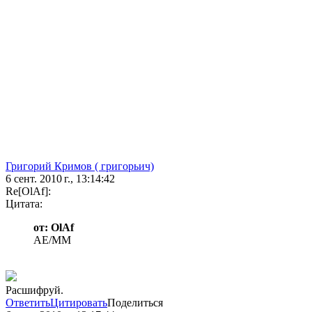
Григорий Кримов ( григорьич)
6 сент. 2010 г., 13:14:42
Re[OlAf]:
Цитата:
от: OlAf
AE/MM
Расшифруй.
Ответить
Цитировать
Поделиться