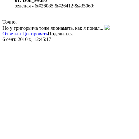
от: Don_Pedro
зеленая - &#26085;&#26412;&#35069;
Точно.
Но у григорьича тоже японамать, как я понял...
Ответить
Цитировать
Поделиться
6 сент. 2010 г., 12:45:17