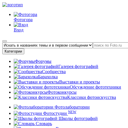
Фотогора
Вход
Категории
Форумы
Галерея фотографий
Сообщества
Барахолка
Выставки и проекты
Обсуждение фототехники
Фотоконкурсы
Классики фотоискусства
Фотолаборатории
NEW
Фотостудии
Школы фотографий
Словарь