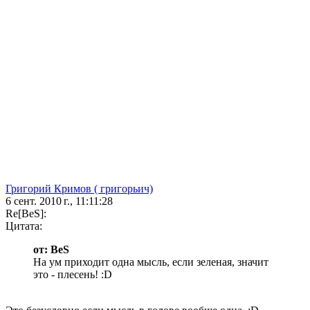
Григорий Кримов ( григорьич)
6 сент. 2010 г., 11:11:28
Re[BeS]:
Цитата:
от: BeS
На ум приходит одна мысль, если зеленая, значит
это - плесень! :D