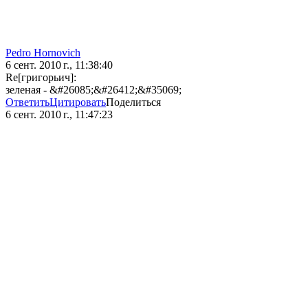
Pedro Hornovich
6 сент. 2010 г., 11:38:40
Re[григорьич]:
зеленая - &#26085;&#26412;&#35069;
Ответить
Цитировать
Поделиться
6 сент. 2010 г., 11:47:23