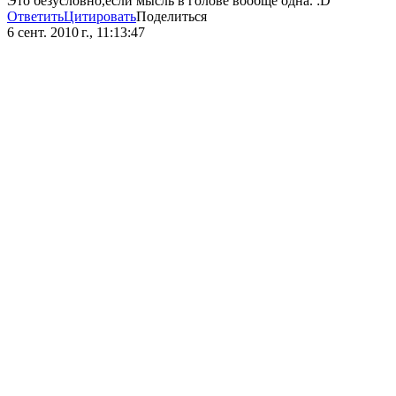
Это безусловно,если мысль в голове вообще одна. :D
Ответить
Цитировать
Поделиться
6 сент. 2010 г., 11:13:47