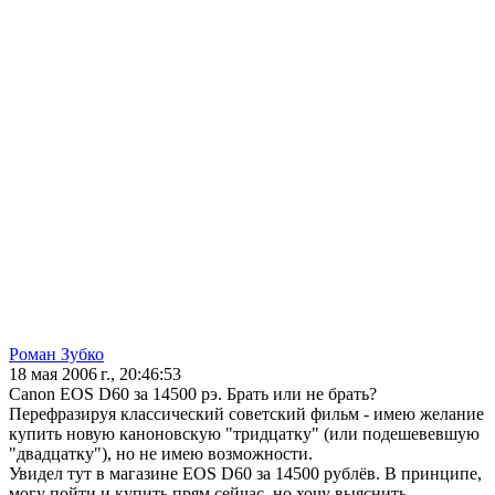
Роман Зубко
18 мая 2006 г., 20:46:53
Canon EOS D60 за 14500 рэ. Брать или не брать?
Перефразируя классический советский фильм - имею желание
купить новую каноновскую "тридцатку" (или подешевевшую
"двадцатку"), но не имею возможности.
Увидел тут в магазине EOS D60 за 14500 рублёв. В принципе,
могу пойти и купить прям сейчас, но хочу выяснить -