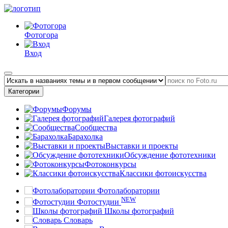
Фотогора
Вход
Категории
Форумы
Галерея фотографий
Сообщества
Барахолка
Выставки и проекты
Обсуждение фототехники
Фотоконкурсы
Классики фотоискусства
Фотолаборатории
NEW
Фотостудии
Школы фотографий
Словарь