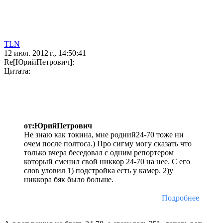
TLN
12 июл. 2012 г., 14:50:41
Re[ЮрийПетрович]:
Цитата:
от:ЮрийПетрович
Не знаю как токина, мне родний24-70 тоже ни
очем после полтоса.) Про сигму могу сказать что
только вчера беседовал с одним репортером
который сменил свой никкор 24-70 на нее. С его
слов уловил 1) подстройка есть у камер. 2)у
никкора бяк было больше.
Подробнее