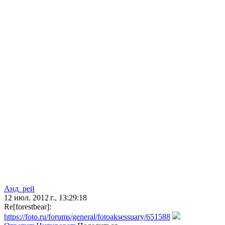
Анд_рей
12 июл. 2012 г., 13:29:18
Re[forestbear]:
https://foto.ru/forums/general/fotoaksessuary/651588