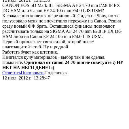
12 июл. 2012 г., 13:21:58
CANON EOS 5D Mark III - SIGMA AF 24-70 mm f/2.8 IF EX
DG HSM или Canon EF 24-105 mm F/4.0 L IS USM?
К сожалению кошелек не резиновый. Сидел на Sony, но тк
полузеркало меня не впечатлило перехожу на Canon. Решил
сразу новый ФФ брать. Оставшиеся финансы позволяют
рассчитывать только на SIGMA AF 24-70 mm f/2.8 IF EX DG
HSM либо на Canon EF 24-105 mm F/4.0 L IS USM.
Первый привлекает светосилой, второй пыле/
влагозащитой+стаб. Ну и родной.
Работать будет как штатник.
Начитался кучу материалов - выбор так и не сделал.
Помогите.
Оригинал от canon 24-70 mm не советуйте :) НУ
НЕТ НА НЕГО ДЕНЕГ:)
Ответить
Цитировать
Поделиться
12 июл. 2012 г., 13:28:47