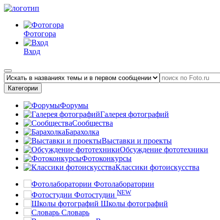
Фотогора
Вход
Категории
Форумы
Галерея фотографий
Сообщества
Барахолка
Выставки и проекты
Обсуждение фототехники
Фотоконкурсы
Классики фотоискусства
Фотолаборатории
NEW
Фотостудии
Школы фотографий
Словарь