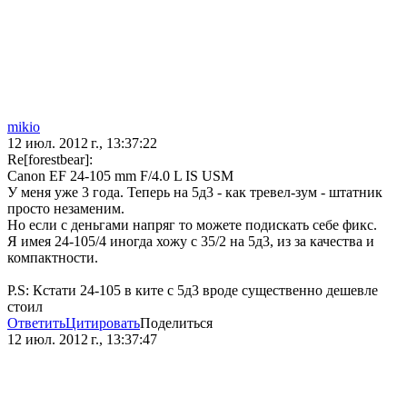
mikio
12 июл. 2012 г., 13:37:22
Re[forestbear]:
Canon EF 24-105 mm F/4.0 L IS USM
У меня уже 3 года. Теперь на 5д3 - как тревел-зум - штатник
просто незаменим.
Но если с деньгами напряг то можете подискать себе фикс.
Я имея 24-105/4 иногда хожу с 35/2 на 5д3, из за качества и
компактности.
P.S: Кстати 24-105 в ките с 5д3 вроде существенно дешевле
стоил
Ответить
Цитировать
Поделиться
12 июл. 2012 г., 13:37:47