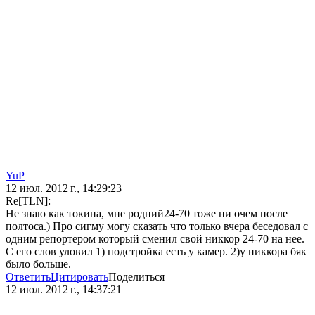
YuP
12 июл. 2012 г., 14:29:23
Re[TLN]:
Не знаю как токина, мне родний24-70 тоже ни очем после
полтоса.) Про сигму могу сказать что только вчера беседовал с
одним репортером который сменил свой никкор 24-70 на нее.
С его слов уловил 1) подстройка есть у камер. 2)у никкора бяк
было больше.
Ответить
Цитировать
Поделиться
12 июл. 2012 г., 14:37:21