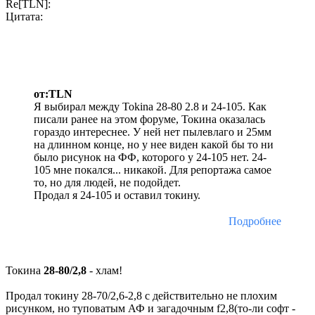
Re[TLN]:
Цитата:
от:TLN
Я выбирал между Tokina 28-80 2.8 и 24-105. Как
писали ранее на этом форуме, Токина оказалась
гораздо интереснее. У ней нет пылевлаго и 25мм
на длинном конце, но у нее виден какой бы то ни
было рисунок на ФФ, которого у 24-105 нет. 24-
105 мне покался... никакой. Для репортажа самое
то, но для людей, не подойдет.
Продал я 24-105 и оставил токину.
Подробнее
Токина
28-80/2,8
- хлам!
Продал токину 28-70/2,6-2,8 с действительно не плохим
рисунком, но туповатым АФ и загадочным f2,8(то-ли софт -