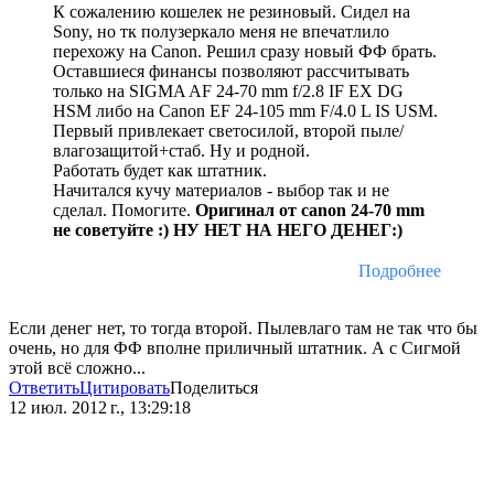
К сожалению кошелек не резиновый. Сидел на
Sony, но тк полузеркало меня не впечатлило
перехожу на Canon. Решил сразу новый ФФ брать.
Оставшиеся финансы позволяют рассчитывать
только на SIGMA AF 24-70 mm f/2.8 IF EX DG
HSM либо на Canon EF 24-105 mm F/4.0 L IS USM.
Первый привлекает светосилой, второй пыле/
влагозащитой+стаб. Ну и родной.
Работать будет как штатник.
Начитался кучу материалов - выбор так и не
сделал. Помогите.
Оригинал от canon 24-70 mm
не советуйте :) НУ НЕТ НА НЕГО ДЕНЕГ:)
Подробнее
Если денег нет, то тогда второй. Пылевлаго там не так что бы
очень, но для ФФ вполне приличный штатник. А с Сигмой
этой всё сложно...
Ответить
Цитировать
Поделиться
12 июл. 2012 г., 13:29:18