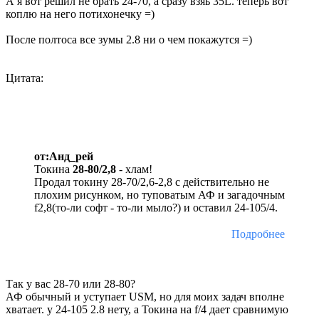
А я вот решил не брать 24-70, а сразу взяь 35L. теперь вот
коплю на него потихонечку =)
После полтоса все зумы 2.8 ни о чем покажутся =)
Цитата:
от:Анд_рей
Токина
28-80/2,8
- хлам!
Продал токину 28-70/2,6-2,8 с действительно не
плохим рисунком, но туповатым АФ и загадочным
f2,8(то-ли софт - то-ли мыло?) и оставил 24-105/4.
Подробнее
Так у вас 28-70 или 28-80?
АФ обычный и уступает USM, но для моих задач вполне
хватает. у 24-105 2.8 нету, а Токина на f/4 дает сравнимую