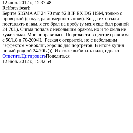
12 июл. 2012 г., 15:37:48
Re[forestbear]:
Берите SIGMA AF 24-70 mm f/2.8 IF EX DG HSM, только с
проверкой (фокус, равномерность поля). Когда их начали
поставлять к нам, я его брал на пробу (у меня еще был родной
24-70L). Сигма попала с небольшим браком, но и то была не
хуже эльки. Мне понравилась. По резкости в центре сравнима
с 50/1.8 и 70-200/4L. Резкая с открытой, но с небольшим
"эффектом монокля", хорошо для портретов. В итоге купил
новый родной 24-70L ))). Их тоже выбирать надо, однако.
Ответить
Цитировать
Поделиться
12 июл. 2012 г., 15:42:54