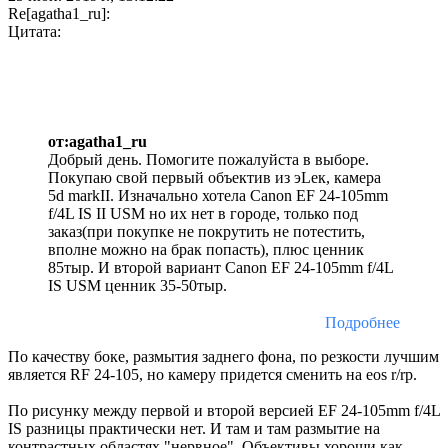
Re[agatha1_ru]:
Цитата:
от:agatha1_ru
Добрый день. Помогите пожалуйста в выборе.
Покупаю свой первый объектив из эLек, камера
5d markII. Изначально хотела Canon EF 24-105mm
f/4L IS II USM но их нет в городе, только под
заказ(при покупке не покрутить не потестить,
вполне можно на брак попасть), плюс ценник
85тыр. И второй вариант Canon EF 24-105mm f/4L
IS USM ценник 35-50тыр.
Подробнее
По качеству боке, размытия заднего фона, по резкости лучшим
является RF 24-105, но камеру придется сменить на eos r/rp.
По рисунку между первой и второй версией EF 24-105mm f/4L
IS разницы практически нет. И там и там размытие на
контрастных областях "нервное". Объективы хороши как