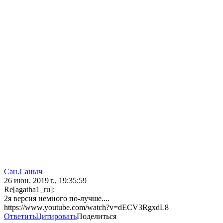
Сан.Саныч
26 июн. 2019 г., 19:35:59
Re[agatha1_ru]:
2я версия немного по-лучше....
https://www.youtube.com/watch?v=dECV3RgxdL8
Ответить
Цитировать
Поделиться