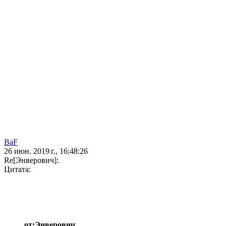
BaF
26 июн. 2019 г., 16:48:26
Re[Энверович]:
Цитата:
от:Энверович