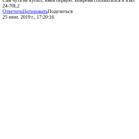
Сам чуть не купил, имея первую. Вовремя спохватился и взял
24-70L2
Ответить
Цитировать
Поделиться
25 июн. 2019 г., 17:20:16