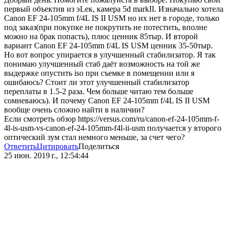
первый объектив из эLек, камера 5d markII. Изначально хотела
Canon EF 24-105mm f/4L IS II USM но их нет в городе, только
под заказ(при покупке не покрутить не потестить, вполне
можно на брак попасть), плюс ценник 85тыр. И второй
вариант Canon EF 24-105mm f/4L IS USM ценник 35-50тыр.
Но вот вопрос упирается в улучшенный стабилизатор. Я так
понимаю улучшенный стаб даёт возможность на той же
выдержке опустить iso при съемке в помещении или я
ошибаюсь? Стоит ли этот улучшенный стабилизатор
переплаты в 1.5-2 раза. Чем больше читаю тем больше
сомневаюсь). И почему Canon EF 24-105mm f/4L IS II USM
вообще очень сложно найти в наличии?
Если смотреть обзор https://versus.com/ru/canon-ef-24-105mm-f-
4l-is-usm-vs-canon-ef-24-105mm-f4l-ii-usm получается у второго
оптический зум стал немного меньше, за счет чего?
Ответить
Цитировать
Поделиться
25 июн. 2019 г., 12:54:44