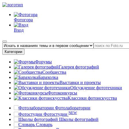
Фотогора
Вход
Категории
Форумы
Галерея фотографий
Сообщества
Барахолка
Выставки и проекты
Обсуждение фототехники
Фотоконкурсы
Классики фотоискусства
Фотолаборатории
NEW
Фотостудии
Школы фотографий
Словарь