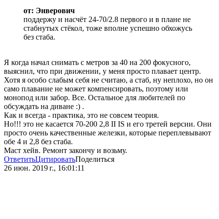
от: Энверович
поддержу и насчёт 24-70/2.8 первого и в плане не
стабнутых стёкол, тоже вполне успешно обхожусь
без стаба.
Я когда начал снимать с метров за 40 на 200 фокусного,
выяснил, что при движении, у меня просто плавает центр.
Хотя я особо слабым себя не считаю, а стаб, ну неплохо, но он
само плавание не может компенсировать, поэтому или
монопод или забор. Все. Остальное для любителей по
обсуждать на диване :) .
Как и всегда - практика, это не совсем теория.
Но!!! это не касается 70-200 2,8 II IS и его третей версии. Они
просто очень качественные железки, которые переплевывают
обе 4 и 2,8 без стаба.
Маст хейв. Ремонт закончу и возьму.
Ответить
Цитировать
Поделиться
26 июн. 2019 г., 16:01:11