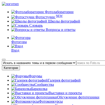
Фотолаборатории
NEW
Фотостудии
Школы фотографий
Словарь
Вопросы и ответы
Фотогора
Вход
Категории
Форумы
Галерея фотографий
Сообщества
Барахолка
Выставки и проекты
Обсуждение фототехники
Фотоконкурсы