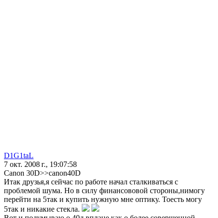
D1G1taL
7 окт. 2008 г., 19:07:58
Canon 30D>>canon40D
Итак друзья,я сейчас по работе начал сталкиваться с
проблемой шума. Но в силу финансововой стороны,нимогу
перейти на 5так и купить нужную мне оптику. Тоесть могу
5так и никакие стекла.
Вот и подумываю о 40д вплане,как о более совершенной