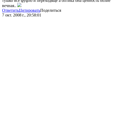
тушко всё фуфло и переходяще а оптика она ценность болие
вечная..
Ответить
Цитировать
Поделиться
7 окт. 2008 г., 20:58:01