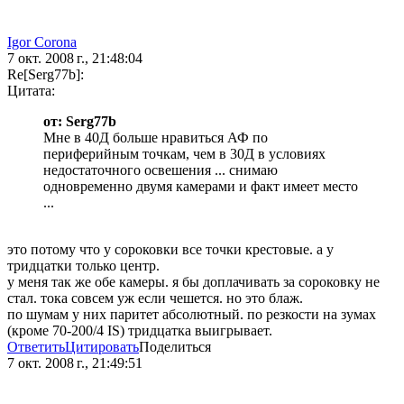
Igor Corona
7 окт. 2008 г., 21:48:04
Re[Serg77b]:
Цитата:
от: Serg77b
Мне в 40Д больше нравиться АФ по
периферийным точкам, чем в 30Д в условиях
недостаточного освешения ... снимаю
одновременно двумя камерами и факт имеет место
...
это потому что у сороковки все точки крестовые. а у
тридцатки только центр.
у меня так же обе камеры. я бы доплачивать за сороковку не
стал. тока совсем уж если чешется. но это блаж.
по шумам у них паритет абсолютный. по резкости на зумах
(кроме 70-200/4 IS) тридцатка выигрывает.
Ответить
Цитировать
Поделиться
7 окт. 2008 г., 21:49:51