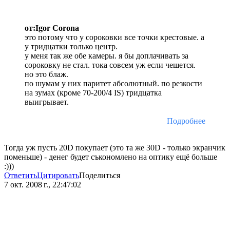
от:Igor Corona
это потому что у сороковки все точки крестовые. а
у тридцатки только центр.
у меня так же обе камеры. я бы доплачивать за
сороковку не стал. тока совсем уж если чешется.
но это блаж.
по шумам у них паритет абсолютный. по резкости
на зумах (кроме 70-200/4 IS) тридцатка
выигрывает.
Подробнее
Тогда уж пусть 20D покупает (это та же 30D - только экранчик
поменьше) - денег будет съкономлено на оптику ещё больше
:)))
Ответить
Цитировать
Поделиться
7 окт. 2008 г., 22:47:02