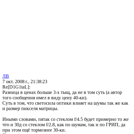
ЛВ
7 окт. 2008 г., 21:38:23
Re[D1G1taL]:
Разница в ценах больше 3-х тыщ, да не в том суть (а автор
того сообщения имел в виду цену 40-ки).
Суть в том, что светосила оптики влияет на шумы так же как
и размер пикселя матрицы.
Иными словами, пятак со стеклом f/4.5 будет примерно то же
что и 30д со стеклом f/2.8, как по шумам, так и по ГРИП, да
при этом ещё тормознее 30-ки.