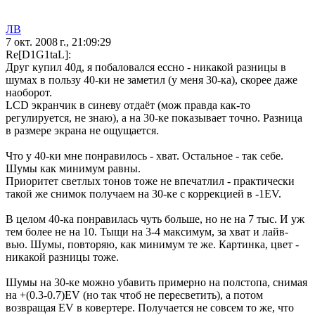
ЛВ
7 окт. 2008 г., 21:09:29
Re[D1G1taL]:
Друг купил 40д, я побаловался ессно - никакой разницы в
шумах в пользу 40-ки не заметил (у меня 30-ка), скорее даже
наоборот.
LCD экранчик в синеву отдаёт (мож правда как-то
регулируется, не знаю), а на 30-ке показывает точно. Разница
в размере экрана не ощущается.
Что у 40-ки мне понравилось - хват. Остальное - так себе.
Шумы как минимум равны.
Приоритет светлых тонов тоже не впечатлил - практически
такой же снимок получаем на 30-ке с коррекцией в -1EV.
В целом 40-ка понравилась чуть больше, но не на 7 тыс. И уж
тем более не на 10. Тыщи на 3-4 максимум, за хват и лайв-
вью. Шумы, повторяю, как минимум те же. Картинка, цвет -
никакой разницы тоже.
Шумы на 30-ке можно убавить примерно на полстопа, снимая
на +(0.3-0.7)EV (но так чтоб не пересветить), а потом
возвращая EV в ковертере. Получается не совсем то же, что