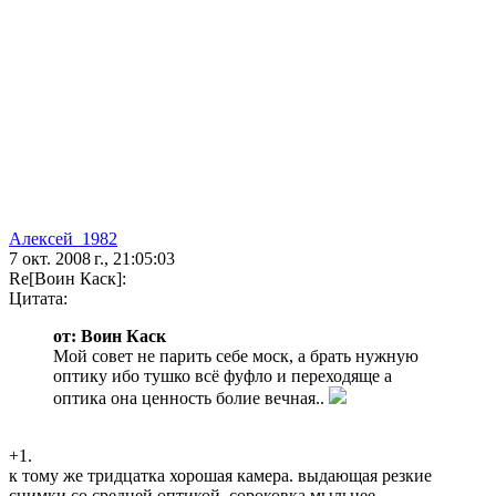
Алексей_1982
7 окт. 2008 г., 21:05:03
Re[Воин Каск]:
Цитата:
от: Воин Каск
Мой совет не парить себе моск, а брать нужную
оптику ибо тушко всё фуфло и переходяще а
оптика она ценность болие вечная..
+1.
к тому же тридцатка хорошая камера. выдающая резкие
снимки со средней оптикой. сороковка мыльнее.