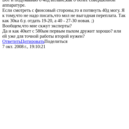
аппаратуре.
Если смотреть с финсовый стороны,то я потянуть 40д могу. Я
к тому,что не надо писать,что мол не выгодная переплата. Так
как 30ка б.у. отдать 19-20, а 40 - 27-30 новая. ;)
Вообщем,что мне скжут эксперты?
Да и как 40кет с 580ым первым пыхом дружит хорошо? или
ей уже для точной работы второй нужен?
Ответить
Цитировать
Поделиться
7 окт. 2008 г., 19:10:21