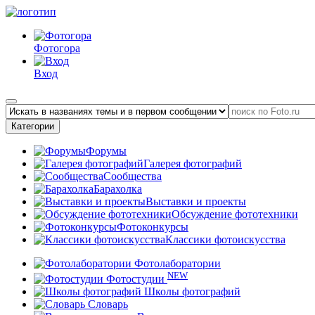
Фотогора
Вход
Категории
Форумы
Галерея фотографий
Сообщества
Барахолка
Выставки и проекты
Обсуждение фототехники
Фотоконкурсы
Классики фотоискусства
Фотолаборатории
NEW
Фотостудии
Школы фотографий
Словарь