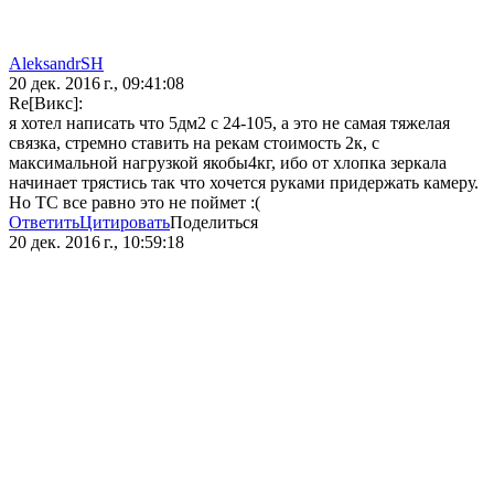
AleksandrSH
20 дек. 2016 г., 09:41:08
Re[Викс]:
я хотел написать что 5дм2 с 24-105, а это не самая тяжелая
связка, стремно ставить на рекам стоимость 2к, с
максимальной нагрузкой якобы4кг, ибо от хлопка зеркала
начинает трястись так что хочется руками придержать камеру.
Но ТС все равно это не поймет :(
Ответить
Цитировать
Поделиться
20 дек. 2016 г., 10:59:18