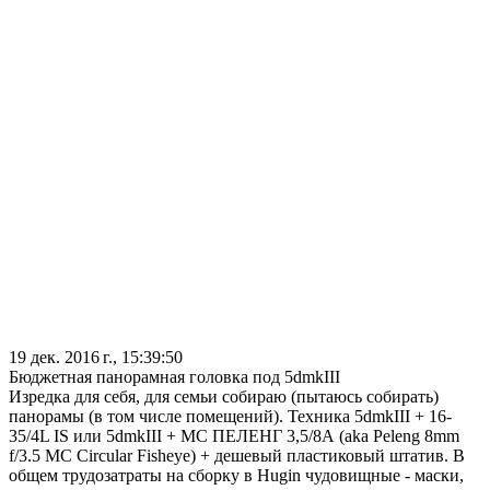
19 дек. 2016 г., 15:39:50
Бюджетная панорамная головка под 5dmkIII
Изредка для себя, для семьи собираю (пытаюсь собирать)
панорамы (в том числе помещений). Техника 5dmkIII + 16-
35/4L IS или 5dmkIII + МС ПЕЛЕНГ 3,5/8А (aka Peleng 8mm
f/3.5 MC Circular Fisheye) + дешевый пластиковый штатив. В
общем трудозатраты на сборку в Hugin чудовищные - маски,