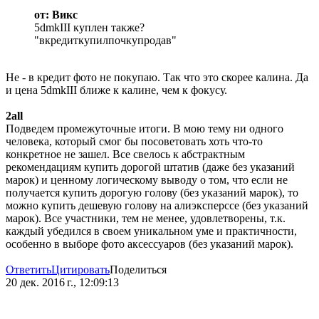
от: Викс
5dmkIII куплен также?
"вкредиткупилпочкупродав"
Не - в кредит фото не покупаю. Так что это скорее калина. Да
и цена 5dmkIII ближе к калине, чем к фокусу.
2all
Подведем промежуточные итоги. В мою тему ни одного
человека, который смог бы посоветовать хоть что-то
конкретное не зашел. Все свелось к абстрактным
рекомендациям купить дорогой штатив (даже без указаний
марок) и ценному логическому выводу о том, что если не
получается купить дорогую голову (без указаний марок), то
можно купить дешевую голову на алиэксперссе (без указаний
марок). Все участники, тем не менее, удовлетворены, т.к.
каждый убедился в своем уникальном уме и практичности,
особенно в выборе фото аксессуаров (без указаний марок).
Ответить
Цитировать
Поделиться
20 дек. 2016 г., 12:09:13