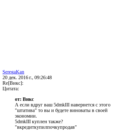
SeregaKan
20 дек. 2016 г., 09:26:48
Re[Викс]:
Цитата:
от: Викс
А если вдруг ваш 5dmkIII навернется с этого
"штатива" то вы и будете виноваты в своей
экономии.
5dmkIII куплен также?
"вкредиткупилпочкупродав"