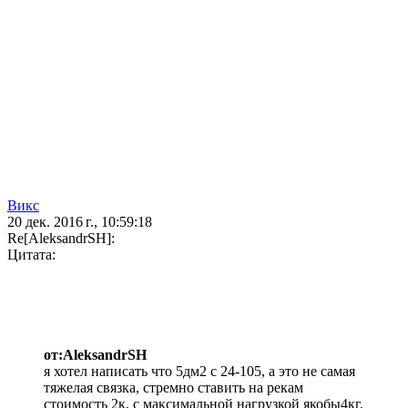
Викс
20 дек. 2016 г., 10:59:18
Re[AleksandrSH]:
Цитата:
от:AleksandrSH
я хотел написать что 5дм2 с 24-105, а это не самая
тяжелая связка, стремно ставить на рекам
стоимость 2к, с максимальной нагрузкой якобы4кг,