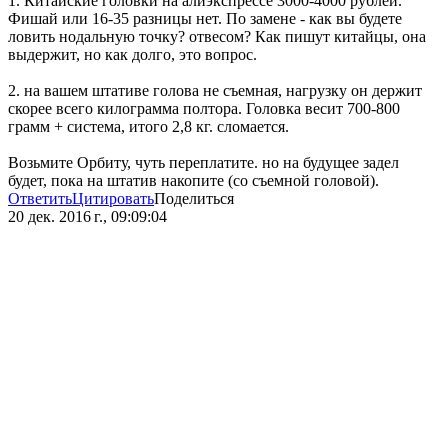
1. Китайские головки на алиэкспрессе 3000-4000 рублей.
Фишай или 16-35 разницы нет. По замене - как вы будете
ловить нодальную точку? отвесом? Как пишут китайцы, она
выдержит, но как долго, это вопрос.
2. на вашем штативе голова не съемная, нагрузку он держит
скорее всего килограмма полтора. Головка весит 700-800
грамм + система, итого 2,8 кг. сломается.
Возьмите Орбиту, чуть переплатите. но на будущее задел
будет, пока на штатив накопите (со съемной головой).
Ответить
Цитировать
Поделиться
20 дек. 2016 г., 09:09:04