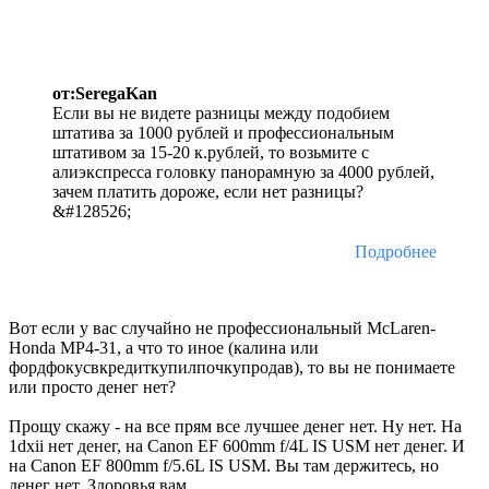
от:SeregaKan
Если вы не видете разницы между подобием
штатива за 1000 рублей и профессиональным
штативом за 15-20 к.рублей, то возьмите с
алиэкспресса головку панорамную за 4000 рублей,
зачем платить дороже, если нет разницы?
&#128526;
Подробнее
Вот если у вас случайно не профессиональный McLaren-
Honda MP4-31, а что то иное (калина или
фордфокусвкредиткупилпочкупродав), то вы не понимаете
или просто денег нет?
Прощу скажу - на все прям все лучшее денег нет. Ну нет. На
1dxii нет денег, на Canon EF 600mm f/4L IS USM нет денег. И
на Canon EF 800mm f/5.6L IS USM. Вы там держитесь, но
денег нет. Здоровья вам.