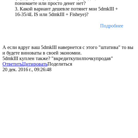
понимаете или просто денег нет?
3. Какой вариант дешевле потянет мои 5dmkIII +
16-35/4L IS или 5dmkIII + Fisheye)?
Подробнее
А если вдруг ваш 5dmkIII навернется с этого "штатива" то вы
и будете виноваты в своей экономии.
5dmkIII куплен также? "вкредиткупилпочкупродав"
Ответить
Цитировать
Поделиться
20 дек. 2016 г., 09:26:48