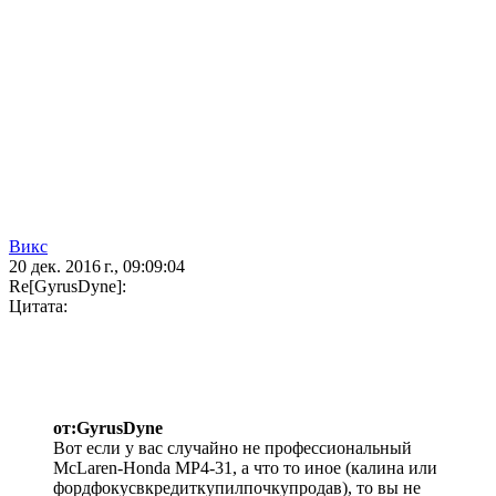
Викс
20 дек. 2016 г., 09:09:04
Re[GyrusDyne]:
Цитата:
от:GyrusDyne
Вот если у вас случайно не профессиональный
McLaren-Honda MP4-31, а что то иное (калина или
фордфокусвкредиткупилпочкупродав), то вы не