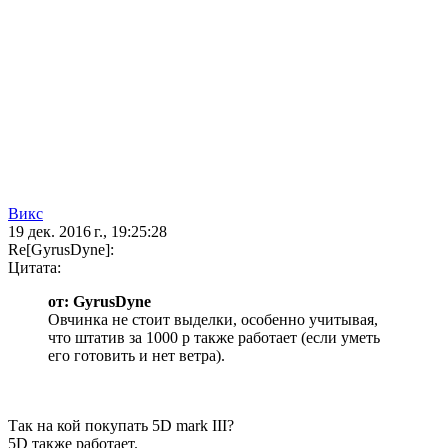
Викс
19 дек. 2016 г., 19:25:28
Re[GyrusDyne]:
Цитата:
от: GyrusDyne
Овчинка не стоит выделки, особенно учитывая,
что штатив за 1000 р также работает (если уметь
его готовить и нет ветра).
Так на кой покупать 5D mark III?
5D также работает.