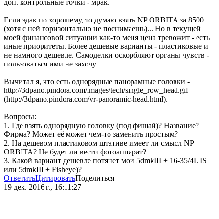
доп. контрольные точки - мрак.
Если эдак по хорошему, то думаю взять NP ORBITA за 8500
(хотя с ней горизонтально не поснимаешь)... Но в текущей
моей финансовой ситуации как-то меня цена тревожит - есть
иные приоритеты. Более дешевые варианты - пластиковые и
не намного дешевле. Самоделки оскорбляют органы чувств -
пользоваться ими не захочу.
Вычитал я, что есть однорядные панорамные головки -
http://3dpano.pindora.com/images/tech/single_row_head.gif
(http://3dpano.pindora.com/vr-panoramic-head.html).
Вопросы:
1. Где взять однорядную головку (под фишай)? Название?
Фирма? Может её может чем-то заменить простым?
2. На дешевом пластиковом штативе имеет ли смысл NP
ORBITA? Не будет ли вести фотоаппарат?
3. Какой вариант дешевле потянет мои 5dmkIII + 16-35/4L IS
или 5dmkIII + Fisheye)?
Ответить
Цитировать
Поделиться
19 дек. 2016 г., 16:11:27