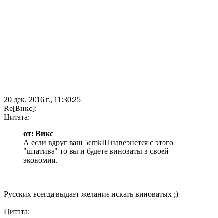
20 дек. 2016 г., 11:30:25
Re[Викс]:
Цитата:
от: Викс
А если вдруг ваш 5dmkIII навернется с этого
"штатива" то вы и будете виноваты в своей
экономии.
Русских всегда выдает желание искать виноватых ;)
Цитата: