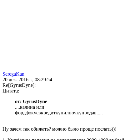
SeregaKan
20 дек. 2016 г., 08:29:54
Re[GyrusDyne]:
Цитата:
от: GyrusDyne
....калина или
фордфокусвкредиткупилпочкупродав.....
Ну зачем так обижать? можно было проще послать)))