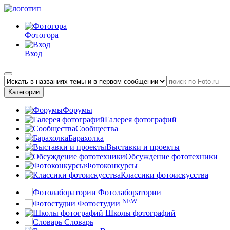
Фотогора
Вход
Категории
Форумы
Галерея фотографий
Сообщества
Барахолка
Выставки и проекты
Обсуждение фототехники
Фотоконкурсы
Классики фотоискусства
Фотолаборатории
NEW
Фотостудии
Школы фотографий
Словарь