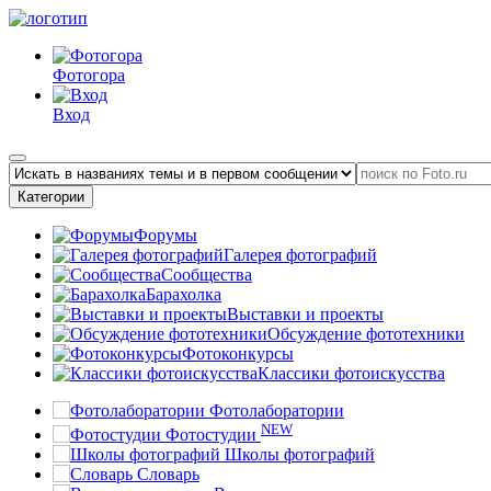
Фотогора
Вход
Категории
Форумы
Галерея фотографий
Сообщества
Барахолка
Выставки и проекты
Обсуждение фототехники
Фотоконкурсы
Классики фотоискусства
Фотолаборатории
NEW
Фотостудии
Школы фотографий
Словарь