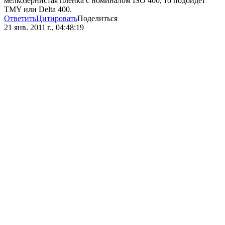
мелкозернистая пленка с номиналом ISO 400, то подойдет
TMY или Delta 400.
Ответить
Цитировать
Поделиться
21 янв. 2011 г., 04:48:19