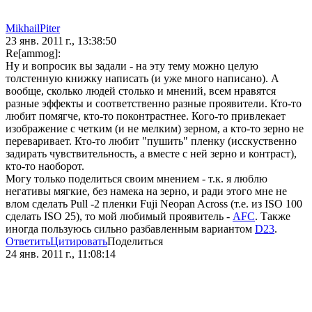
MikhailPiter
23 янв. 2011 г., 13:38:50
Re[ammog]:
Ну и вопросик вы задали - на эту тему можно целую
толстенную книжку написать (и уже много написано). А
вообще, сколько людей столько и мнений, всем нравятся
разные эффекты и соответственно разные проявители. Кто-то
любит помягче, кто-то поконтрастнее. Кого-то привлекает
изображение с четким (и не мелким) зерном, а кто-то зерно не
переваривает. Кто-то любит "пушить" пленку (исскуственно
задирать чувствительность, а вместе с ней зерно и контраст),
кто-то наоборот.
Могу только поделиться своим мнением - т.к. я люблю
негативы мягкие, без намека на зерно, и ради этого мне не
влом сделать Pull -2 пленки Fuji Neopan Across (т.е. из ISO 100
сделать ISO 25), то мой любимый проявитель -
AFC
. Также
иногда пользуюсь сильно разбавленным вариантом
D23
.
Ответить
Цитировать
Поделиться
24 янв. 2011 г., 11:08:14