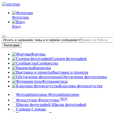
Фотогора
Вход
Категории
Форумы
Галерея фотографий
Сообщества
Барахолка
Выставки и проекты
Обсуждение фототехники
Фотоконкурсы
Классики фотоискусства
Фотолаборатории
NEW
Фотостудии
Школы фотографий
Словарь