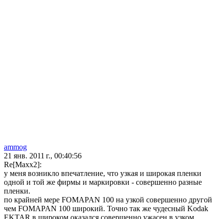
ammog
21 янв. 2011 г., 00:40:56
Re[Maxx2]:
у меня возникло впечатление, что узкая и широкая пленки
одной и той же фирмы и маркировки - совершенно разные
пленки.
по крайней мере FOMAPAN 100 на узкой совершенно другой
чем FOMAPAN 100 широкий. Точно так же чудесный Kodak
EKTAR в широком оказался совершенно ужасен в узком