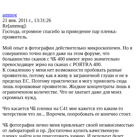
ammog
21 янв. 2011 г., 13:31:26
Re[ammog]:
Господа, огромное спасибо за приведение пар пленка-
проявитель.
Мой опыт в фотографии действительно микроскопичен. Но я
совершенно точно видел даже на этом форуме, что
большинство сканов с ЧБ 400 имеют зерно значительно
превосходящее зерно на сканах с PORTRA 400.
К сожалению у меня нет возможности пробовать разные
проявители, потому как я живу в заграничной глуши и не в
пределах ЕС. Поэтому практически я могу привозить сюда
лишь порошковые проявители. Жидкие концентраты лишь в
ограниченном количестве. Что не хватает даже для моих
скромных нужд.
Что касается ЧБ пленки на С41 мне кажется это каким-то
читерством что ли... Впрочем, попробовать ее конечно стоит.
ЧБ фотография лично меня привлекает своей независимостью
от лабораторий и пр. Достаточно купить качественную
пленку, найти или приготовить химию. И результат будет