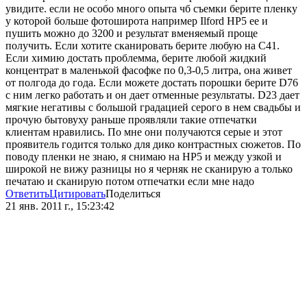
увидите. если не особо много опыта чб съемки берите пленку
у которой больше фотоширота например Ilford HP5 ее и
пушить можно до 3200 и результат вменяемый проще
получить. Если хотите сканировать берите любую на С41.
Если химию достать проблемма, берите любой жидкий
концентрат в маленькой фасофке по 0,3-0,5 литра, она живет
от полгода до года. Если можете достать порошки берите D76
с ним легко работать и он дает отменные результаты. D23 дает
мягкие негативы с большой градацией серого в нем свадьбы и
прочую бытовуху раньше проявляли такие отпечатки
клиентам нравились. По мне они получаются серые и этот
проявитель годится только для дико контрастных сюжетов. По
поводу пленки не знаю, я снимаю на HP5 и между узкой и
широкой не вижу разницы но я черняк не сканирую а только
печатаю и сканирую потом отпечатки если мне надо
Ответить
Цитировать
Поделиться
21 янв. 2011 г., 15:23:42