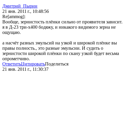
Дмитрий_Пырин
21 янв. 2011 г., 10:48:56
Re[ammog]:
Вообще, зернистость плёнки сильно от проявителя зависит.
я в Д-23 три-х400 бодяжу, и никакого видимого зерна не
ощущаю.
а насчёт разных эмульсий на узкой и широкой плёнке вы
правы полность., это разные эмульсии. И судить о
зернистости широкой плёнки по скану узкой будет весьма
опрометчиво.
Ответить
Цитировать
Поделиться
21 янв. 2011 г., 11:30:37