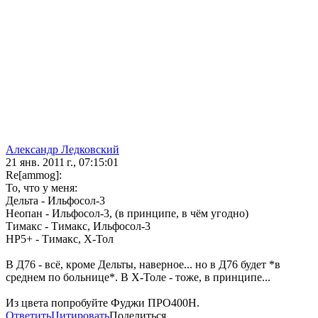
Александр Ледковский
21 янв. 2011 г., 07:15:01
Re[ammog]:
То, что у меня:
Дельта - Ильфосол-3
Неопан - Ильфосол-3, (в принципе, в чём угодно)
Тимакс - Тимакс, Ильфосол-3
НР5+ - Тимакс, Х-Тол
В Д76 - всё, кроме Дельты, наверное... но в Д76 будет *в
среднем по больнице*. В Х-Толе - тоже, в принципе...
Из цвета попробуйте Фуджи ПРО400Н.
Ответить
Цитировать
Поделиться