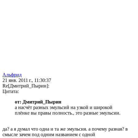
Альфрид
21 янв. 2011 г., 11:30:37
Re[Дмитрий_Пырин]:
Цитата:
от: Дмитрий_Пырин
а насчёт разных эмульсий на узкой и широкой
плёнке вы правы полность., это разные эмульсии.
да? а я думал что одна и та же эмульсия. а почему разная? в
смысле зачем под одним названием с одной