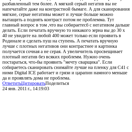
разбавленный тем более. А мягкий серый негатив вы не
напечатайте даже на контрастной бымаге. А для сканирования
мягкие, серые негативы может и лучше больше можно
вытащить а поднять контраст потом не проблемма. Тут
главный вопрос в том ,что вы собираетесб с негативом дальше
делать. Если печатать вручную то никакого зерна вы до 30 х
40 не увидите на любой 400 может только если проявить в
Родинале и сделать пуш на ступень. А печатать вручную
лучше с плотных негативов они контрастнее и картинка
получается сочная а не серая. А увеличитель просвещивает
плотный негатив без всяких проблемм. Нужно очень
постараться, что-бы проявить "мечту сварщика". Если
собираетесь сканировать снимайте лучше на пленку для С41 с
ними Digital ICE работает и грязи и царапин намного меньше
да и проявлять дома не проблема.
Ответить
Цитировать
Поделиться
24 янв. 2011 г., 14:19:03