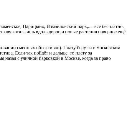
оломенское, Царицыно, Измайловский парк,.. - всё бесплатно.
раву косят лишь вдоль дорог, а новые растения наверное ещё
ьзовании сменных объективов). Плату берут и в московском
атива. Если так пойдёт и дальше, то плату за
я назад с уличной парковкой в Москве, когда за право