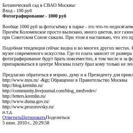
Ботанический сад в СВАО Москвы:
Вход - 100 руб
Фотографирование - 1000 руб
Вообще 1000 руб за фотосъёмку в парке - это что-то недосягае
Причём Коломенское просто вылизано, много цветов, все газон
при Советском Союзе сажали. При этом я настаиваю, что это п
Подобная тенденция сейчас видна и во многих других местах. 
музее современного искусства. Где-то плата зависит от размер
фотографирование будут брать повсеместно, в том числе и за ф
припарковаться в центре Москвы плату брал кому только не лен
Предлагаю обратиться в мэрию, думу и к Президенту для прив
http://www.mos.ru/ -&gt; Обращение в Правительство Москвы
http://blog.kremlin.ru/
http://community.livejournal.com/blog_medvedev/
http://letters.kremlin.ru/
http://www.duma.gov.ru/
http://www.prozorovsky.ru/
и.т.д.
Ответить
Цитировать
Поделиться
5 июн. 2010 г., 20:29:58