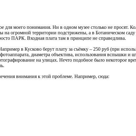
мое для моего понимания. Ни в одном музее столько не просят. К
ы на огромной территории подстрижены, а в Ботаническом саду т
росто ПАРК. Входная плата там в принципе не справедлива.
Например в Кусково берут плату за съёмку – 250 руб (при испол
а фотоаппарата, диаметра объектива, использования вспышки и шт
отографирование на улицах. Нечто подобное было некоторое врем
ь.
лечения внимания к этой проблеме. Например, сюда: