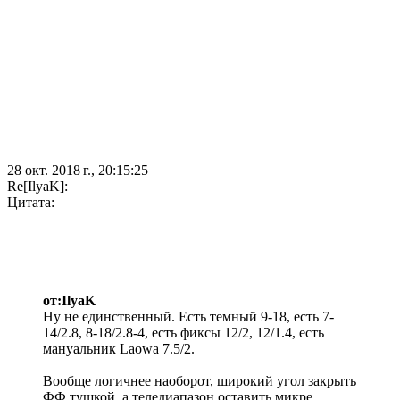
28 окт. 2018 г., 20:15:25
Re[IlyaK]:
Цитата:
от:IlyaK
Ну не единственный. Есть темный 9-18, есть 7-
14/2.8, 8-18/2.8-4, есть фиксы 12/2, 12/1.4, есть
мануальник Laowa 7.5/2.
Вообще логичнее наоборот, широкий угол закрыть
ФФ тушкой, а теледиапазон оставить микре