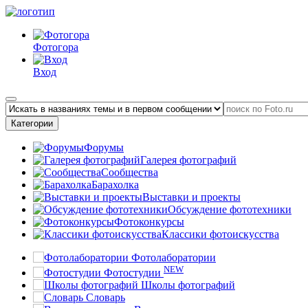
Фотогора
Вход
Категории
Форумы
Галерея фотографий
Сообщества
Барахолка
Выставки и проекты
Обсуждение фототехники
Фотоконкурсы
Классики фотоискусства
Фотолаборатории
NEW
Фотостудии
Школы фотографий
Словарь