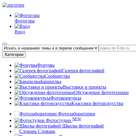
Фотогора
Вход
Категории
Форумы
Галерея фотографий
Сообщества
Барахолка
Выставки и проекты
Обсуждение фототехники
Фотоконкурсы
Классики фотоискусства
Фотолаборатории
NEW
Фотостудии
Школы фотографий
Словарь