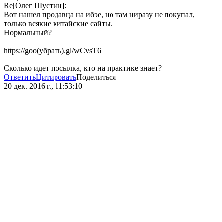
Re[Олег Шустин]:
Вот нашел продавца на ибэе, но там ниразу не покупал,
только всякие китайские сайты.
Нормальный?
https://goo(убрать).gl/wCvsT6
Сколько идет посылка, кто на практике знает?
Ответить
Цитировать
Поделиться
20 дек. 2016 г., 11:53:10