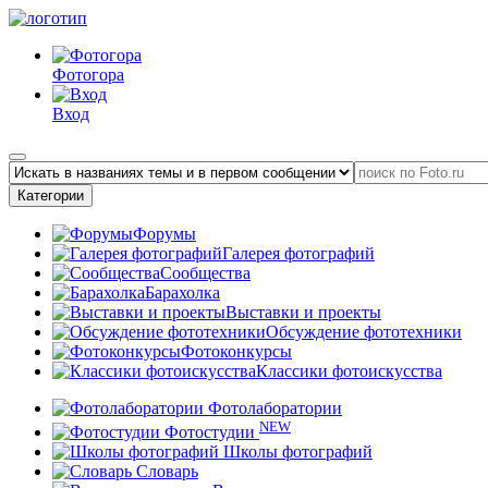
Фотогора
Вход
Категории
Форумы
Галерея фотографий
Сообщества
Барахолка
Выставки и проекты
Обсуждение фототехники
Фотоконкурсы
Классики фотоискусства
Фотолаборатории
NEW
Фотостудии
Школы фотографий
Словарь