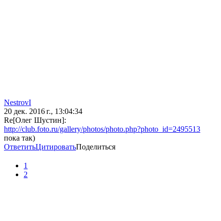
NestrovI
20 дек. 2016 г., 13:04:34
Re[Олег Шустин]:
http://club.foto.ru/gallery/photos/photo.php?photo_id=2495513
пока так)
Ответить
Цитировать
Поделиться
1
2