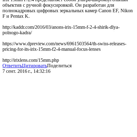
объектив с ручной фокусировкой. Он разработан для
полнокадровых цифровых зеркальных камер Canon EF, Nikon
F и Pentax K.
http://kaddr.com/2016/03/anons-irix-15mm-f-2-4-shirik-dlya-
polnogo-kadra/
https://www.dpreview.com/news/6961503564/th-swiss-releases-
pricing-for-its-irix-15mm-f2-4-manual-focus-lenses
http://irixlens.com/15mm.php
Ответить
Цитировать
Поделиться
7 сент. 2016 г., 14:32:16