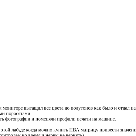
мониторе вытащил все цвета до полутонов как было и отдал на п
ыми поросятами.
тать фотографии и поменяли профили печати на машине.
й этой лабуде когда можно купить ПВА матрицу привести значени
 контролем.но время и нервы не вернуть)