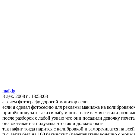
maiklg
8 дек. 2008 г., 18:53:03
а зачем фотографу дорогой монитор если...........
если я сделал фотосесию для рекламы макияжа на колиброваном 
пришёл получать заказ в лабу и оппа нате вам все стали розов
после разборок с лабой узнаю что они посадили девочку печа
она оказавается подумала что так и должно быть.
так нафиг тогда парится с калибровкой и заморачиватся на все
п.с. заказ был на 100 бакинских.(перепечатали конечно с моим