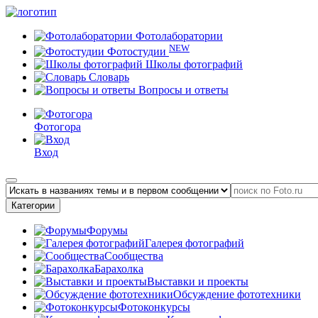
Фотолаборатории
NEW
Фотостудии
Школы фотографий
Словарь
Вопросы и ответы
Фотогора
Вход
Категории
Форумы
Галерея фотографий
Сообщества
Барахолка
Выставки и проекты
Обсуждение фототехники
Фотоконкурсы