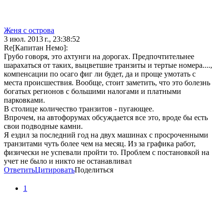
Женя с острова
3 июл. 2013 г., 23:38:52
Re[Капитан Немо]:
Грубо говоря, это ахтунги на дорогах. Предпочтительнее
шарахаться от таких, выцветшие транзиты и тертые номера....,
компенсации по осаго фиг ли будет, да и проще умотать с
места происшествия. Вообще, стоит заметить, что это болезнь
богатых регионов с большими налогами и платными
парковками.
В столице количество транзитов - пугающее.
Впрочем, на автофорумах обсуждается все это, вроде бы есть
свои подводные камни.
Я ездил за последний год на двух машинах с просроченными
транзитами чуть более чем на месяц. Из за графика работ,
физически не успевали пройти то. Проблем с постановкой на
учет не было и никто не останавливал
Ответить
Цитировать
Поделиться
1