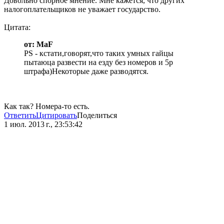
Довольно спорное мнение. Мне кажется, что других
налогоплательщиков не уважает государство.
Цитата:
от: MaF
PS - кстати,говорят,что таких умных гайцы
пытаюца развести на езду без номеров и 5р
штрафа)Некоторые даже разводятся.
Как так? Номера-то есть.
Ответить
Цитировать
Поделиться
1 июл. 2013 г., 23:53:42