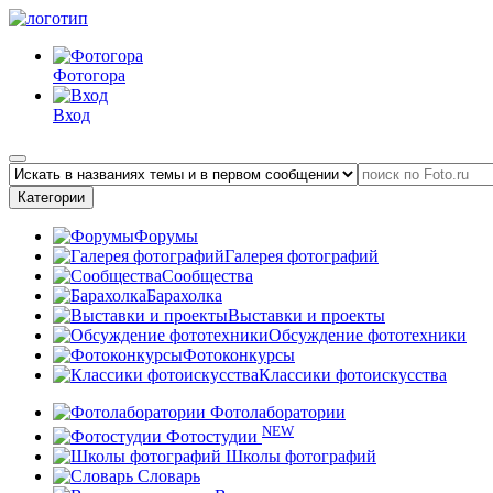
Фотогора
Вход
Категории
Форумы
Галерея фотографий
Сообщества
Барахолка
Выставки и проекты
Обсуждение фототехники
Фотоконкурсы
Классики фотоискусства
Фотолаборатории
NEW
Фотостудии
Школы фотографий
Словарь