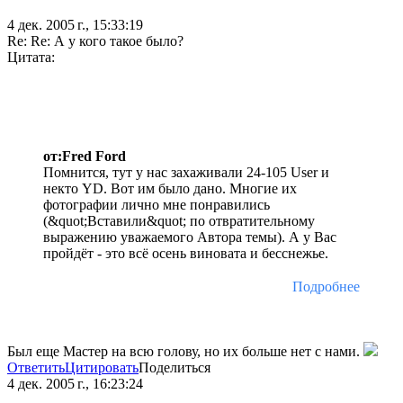
4 дек. 2005 г., 15:33:19
Re: Re: А у кого такое было?
Цитата:
от:Fred Ford
Помнится, тут у нас захаживали 24-105 User и
некто YD. Вот им было дано. Многие их
фотографии лично мне понравились
(&quot;Вставили&quot; по отвратительному
выражению уважаемого Автора темы). А у Вас
пройдёт - это всё осень виновата и бесснежье.
Подробнее
Был еще Мастер на всю голову, но их больше нет с нами.
Ответить
Цитировать
Поделиться
4 дек. 2005 г., 16:23:24