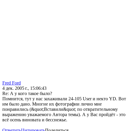
Fred Ford
4 дек. 2005 г., 15:06:43
Re: А у кого такое было?
Помнится, тут у нас захаживали 24-105 User и некто YD. Вот
им было дано. Многие их фотографии лично мне
понравились (&quot;Вставили&quot; по отвратительному
выражению уважаемого Автора темы). А у Вас пройдёт - это
всё осень виновата и бесснежье.
Ответить
Цитировать
Поделиться