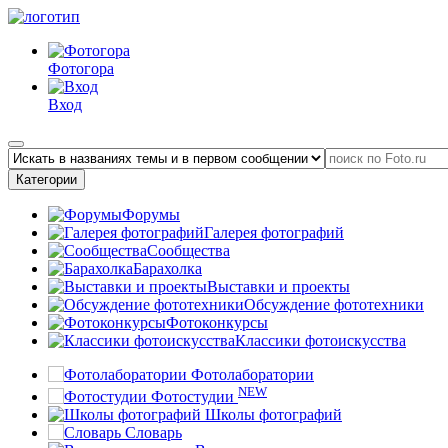
Фотогора
Вход
Категории
Форумы
Галерея фотографий
Сообщества
Барахолка
Выставки и проекты
Обсуждение фототехники
Фотоконкурсы
Классики фотоискусства
Фотолаборатории
NEW
Фотостудии
Школы фотографий
Словарь