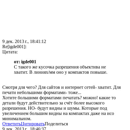
9 дек. 2013 г., 18:41:12
Re[igde001]:
Цитата:
от: igde001
С такого же кусочка разрешения объектива не
хватит. В линиях/мм оно у компактов повыше.
Смотря для чего? Для сайтов и интернет сетей- хватит. Для
печати небольшими форматами- тоже...
Хотите большими форматами печатать? можно! какие то
детали будут действительно за счёт более высокого
разрешения. НО- будут видны и шумы. Которые под
увеличением большим видны на компактах даже на исо
минимальном.
Ответить
Цитировать
Поделиться
9 дек. 2013 г., 18:46:37