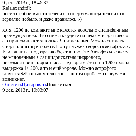
9 дек. 2013 г., 18:46:37
Re[alexandrd]:
носил с собой вместо телевика гиперзум- когда телевика к
зеркалке небыло. и даже нравилось ;-)
хотя, 1200 на компакте мне кажется довольно специфичным
преимуществом. Что снимать будите на нём? мне для такого
фр припоминаются только 3 применения. Можно снимать
спорт или птиц в полёте. Но тут нужна скорость автофокуса.
И мыльница, подозреваю будет в пролёте.Автофокус совсем
не мгновенный + лаг видоискателя цифрового,
невозможность поднять исо.. ведь для съёмки на 1200 нужна
выдержка 1/1200, а то и ещё короче. Можно астрофото
заняться.ФР то как у телескопа. но там проблема с шумами
возникнет.
Ответить
Цитировать
Поделиться
9 дек. 2013 г., 19:03:07