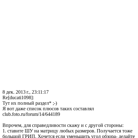
8 дек. 2013 г., 23:11:17
Re[ducati1098]:
Тут их полный раздел* ;-)
Я вот даже список плюсов таких составлял
club.foto.ru/forum/14/644189
Впрочем, для справедливости скажу и с другой стороны:
1. ставите ШУ на матрицу любых размеров. Получается тоже
большой ГРИП. Хочется если уменьшить угол обзора- делайте