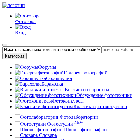
Фотогора
Вход
Категории
Форумы
Галерея фотографий
Сообщества
Барахолка
Выставки и проекты
Обсуждение фототехники
Фотоконкурсы
Классики фотоискусства
Фотолаборатории
NEW
Фотостудии
Школы фотографий
Словарь