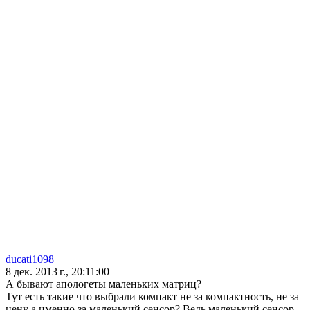
ducati1098
8 дек. 2013 г., 20:11:00
А бывают апологеты маленьких матриц?
Тут есть такие что выбрали компакт не за компактность, не за
цену а именно за маленький сенсор? Ведь маленький сенсор