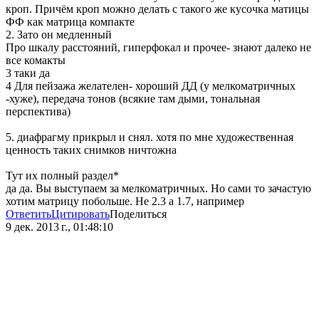
кроп. Причём кроп можно делать с такого же кусочка матицы
ФФ как матрица компакте
2. Зато он медленный
Про шкалу расстояний, гиперфокал и прочее- знают далеко не
все комакты
3 таки да
4 Для пейзажа желателен- хороший ДД (у мелкоматричных
-хуже), передача тонов (всякие там дыми, тональная
перспектива)
5. диафрагму прикрыл и снял. хотя по мне художественная
ценность таких снимков ничтожна
Тут их полный раздел*
да да. Вы выступаем за мелкоматричных. Но сами то зачастую
хотим матрицу побольше. Не 2.3 а 1.7, например
Ответить
Цитировать
Поделиться
9 дек. 2013 г., 01:48:10