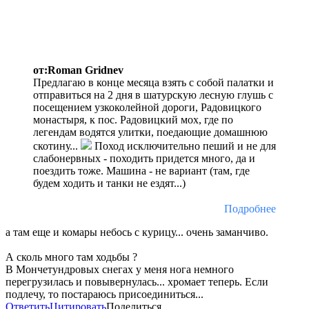
от:Roman Gridnev
Предлагаю в конце месяца взять с собой палатки и
отправиться на 2 дня в шатурскую лесную глушь с
посещением узкоколейной дороги, Радовицкого
монастыря, к пос. Радовицкий мох, где по
легендам водятся улитки, поедающие домашнюю
скотину...
Поход исключительно пеший и не для
слабонервных - походить придется много, да и
поездить тоже. Машина - не вариант (там, где
будем ходить и танки не ездят...)
Подробнее
а там еще и комары небось с курицу... очень заманчиво.
А сколь много там ходьбы ?
В Мончетундровых снегах у меня нога немного
перегрузилась и повывернулась... хромает теперь. Если
подлечу, то постараюсь присоединиться...
Ответить
Цитировать
Поделиться