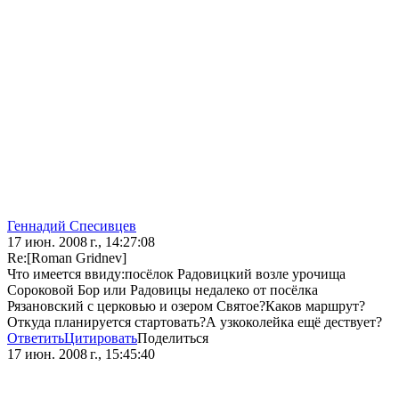
Геннадий Спесивцев
17 июн. 2008 г., 14:27:08
Re:[Roman Gridnev]
Что имеется ввиду:посёлок Радовицкий возле урочища
Сороковой Бор или Радовицы недалеко от посёлка
Рязановский с церковью и озером Святое?Каков маршрут?
Откуда планируется стартовать?А узкоколейка ещё дествует?
Ответить
Цитировать
Поделиться
17 июн. 2008 г., 15:45:40