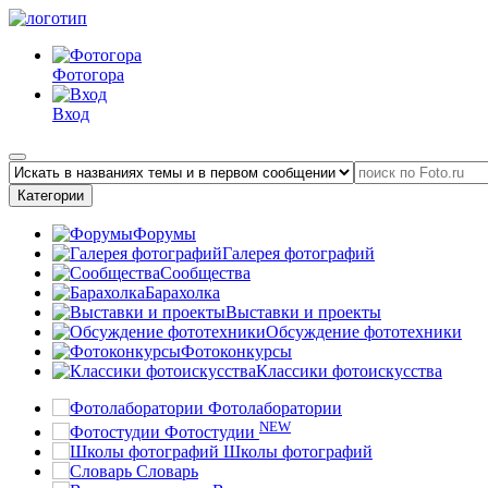
Фотогора
Вход
Категории
Форумы
Галерея фотографий
Сообщества
Барахолка
Выставки и проекты
Обсуждение фототехники
Фотоконкурсы
Классики фотоискусства
Фотолаборатории
NEW
Фотостудии
Школы фотографий
Словарь