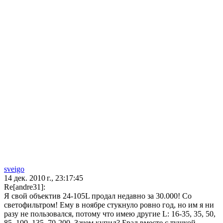
sveigo
14 дек. 2010 г., 23:17:45
Re[andre31]:
Я свой объектив 24-105L продал недавно за 30.000! Со
светофильтром! Ему в ноябре стукнуло ровно год, но им я ни
разу не пользовался, потому что имею другие L: 16-35, 35, 50,
85, 100, 135, 70-200. Зачем купил? Брал вместе с тушкой