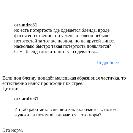
от:andre31
но есть потертость где одевается бленда, вроде
фигня естественно, но у меня от бленд небыло
потртостей за тот же период, но на другой линзе.
насколько быстро такая потертость появляется?
Сама бленда достаточно туго одевается...
Подробнее
Если под бленду попадёт маленькая абразивная частичка, то
естественно износ происходит быстрее.
Цитата:
от: andre31
И стаб работает... слышно как включается... потом
жужжит и потом выключается... это норм?
Это норм.