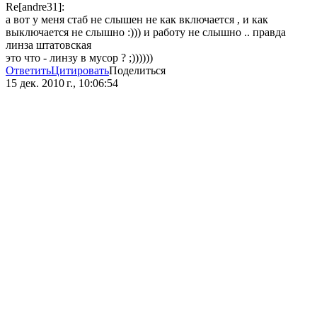
Re[andre31]:
а вот у меня стаб не слышен не как включается , и как
выключается не слышно :))) и работу не слышно .. правда
линза штатовская
это что - линзу в мусор ? ;))))))
Ответить
Цитировать
Поделиться
15 дек. 2010 г., 10:06:54