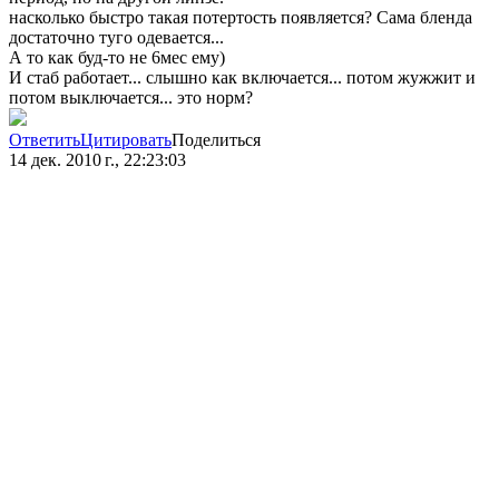
насколько быстро такая потертость появляется? Сама бленда
достаточно туго одевается...
А то как буд-то не 6мес ему)
И стаб работает... слышно как включается... потом жужжит и
потом выключается... это норм?
Ответить
Цитировать
Поделиться
14 дек. 2010 г., 22:23:03