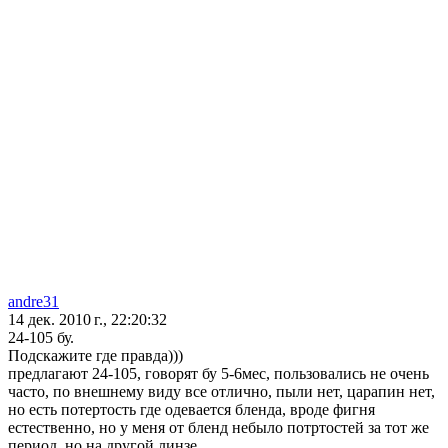
andre31
14 дек. 2010 г., 22:20:32
24-105 бу.
Подскажите где правда)))
предлагают 24-105, говорят бу 5-6мес, пользовались не очень
часто, по внешнему виду все отлично, пыли нет, царапин нет,
но есть потертость где одевается бленда, вроде фигня
естественно, но у меня от бленд небыло потртостей за тот же
период, но на другой линзе.