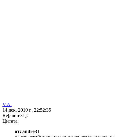
V.A.
14 дек. 2010 г., 22:52:35
Re[andre31]:
Цитата:
от: andre31
на гарантийнике куплен в августе сего года, на