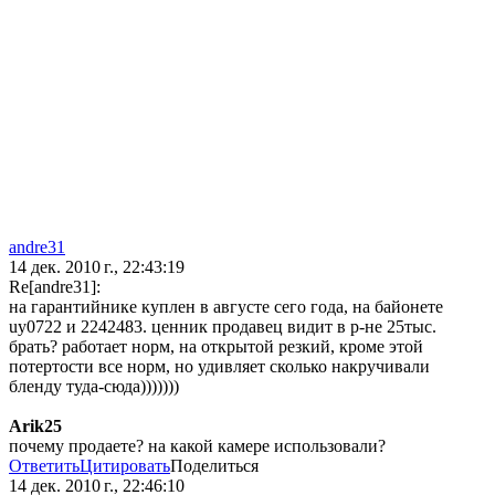
andre31
14 дек. 2010 г., 22:43:19
Re[andre31]:
на гарантийнике куплен в августе сего года, на байонете
uy0722 и 2242483. ценник продавец видит в р-не 25тыс.
брать? работает норм, на открытой резкий, кроме этой
потертости все норм, но удивляет сколько накручивали
бленду туда-сюда)))))))
Arik25
почему продаете? на какой камере использовали?
Ответить
Цитировать
Поделиться
14 дек. 2010 г., 22:46:10