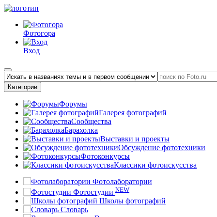
Фотогора
Вход
Категории
Форумы
Галерея фотографий
Сообщества
Барахолка
Выставки и проекты
Обсуждение фототехники
Фотоконкурсы
Классики фотоискусства
Фотолаборатории
NEW
Фотостудии
Школы фотографий
Словарь