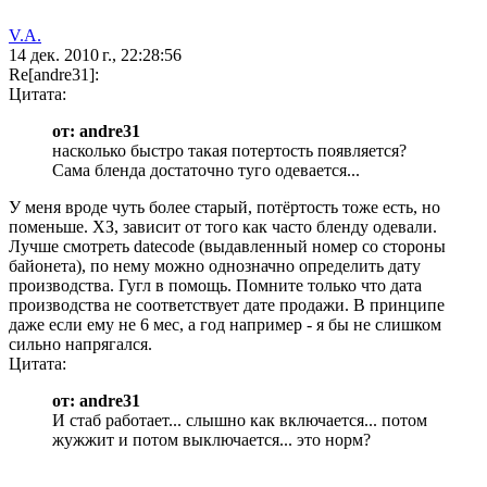
V.A.
14 дек. 2010 г., 22:28:56
Re[andre31]:
Цитата:
от: andre31
насколько быстро такая потертость появляется?
Сама бленда достаточно туго одевается...
У меня вроде чуть более старый, потёртость тоже есть, но
поменьше. ХЗ, зависит от того как часто бленду одевали.
Лучше смотреть datecode (выдавленный номер со стороны
байонета), по нему можно однозначно определить дату
производства. Гугл в помощь. Помните только что дата
производства не соответствует дате продажи. В принципе
даже если ему не 6 мес, а год например - я бы не слишком
сильно напрягался.
Цитата:
от: andre31
И стаб работает... слышно как включается... потом
жужжит и потом выключается... это норм?