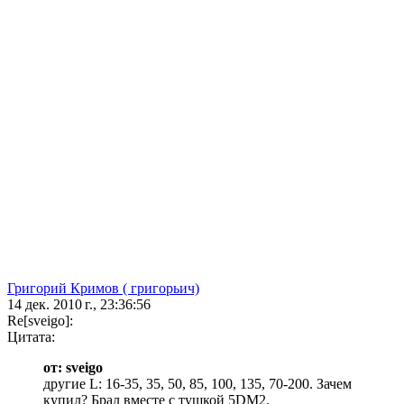
Григорий Кримов ( григорьич)
14 дек. 2010 г., 23:36:56
Re[sveigo]:
Цитата:
от: sveigo
другие L: 16-35, 35, 50, 85, 100, 135, 70-200. Зачем
купил? Брал вместе с тушкой 5DM2.