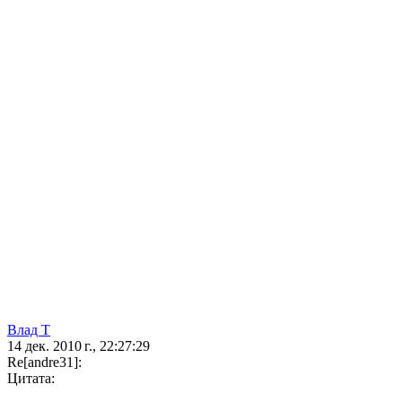
Влад Т
14 дек. 2010 г., 22:27:29
Re[andre31]:
Цитата: