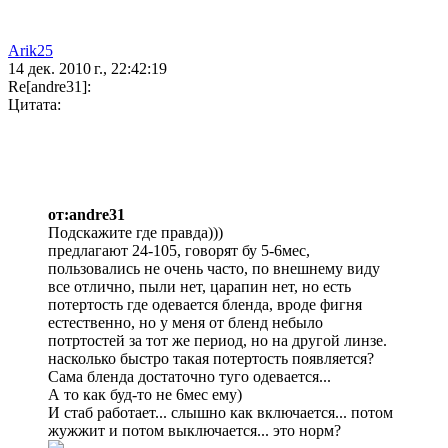
Arik25
14 дек. 2010 г., 22:42:19
Re[andre31]:
Цитата:
от:andre31
Подскажите где правда)))
предлагают 24-105, говорят бу 5-6мес,
пользовались не очень часто, по внешнему виду
все отлично, пыли нет, царапин нет, но есть
потертость где одевается бленда, вроде фигня
естественно, но у меня от бленд небыло
потртостей за тот же период, но на другой линзе.
насколько быстро такая потертость появляется?
Сама бленда достаточно туго одевается...
А то как буд-то не 6мес ему)
И стаб работает... слышно как включается... потом
жужжит и потом выключается... это норм?