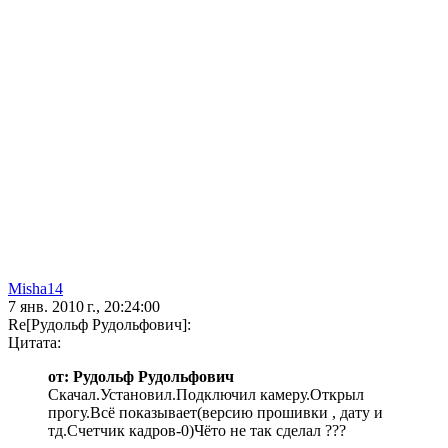
Misha14
7 янв. 2010 г., 20:24:00
Re[Рудольф Рудольфович]:
Цитата:
от: Рудольф Рудольфович
Скачал.Установил.Подключил камеру.Открыл
прогу.Всё показывает(версию прошивки , дату и
тд.Счетчик кадров-0)Чёто не так сделал ???