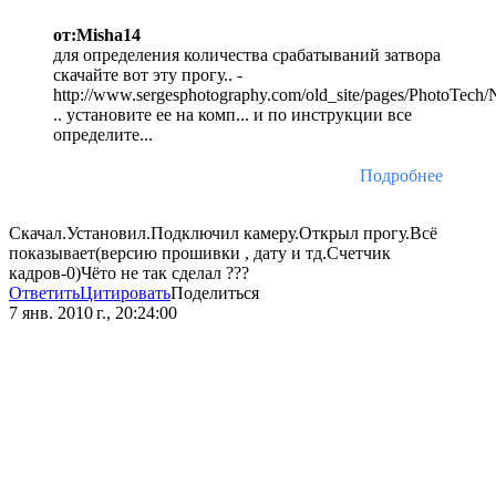
от:Misha14
для определения количества срабатываний затвора
скачайте вот эту прогу.. -
http://www.sergesphotography.com/old_site/pages/PhotoTech
.. установите ее на комп... и по инструкции все
определите...
Подробнее
Скачал.Установил.Подключил камеру.Открыл прогу.Всё
показывает(версию прошивки , дату и тд.Счетчик
кадров-0)Чёто не так сделал ???
Ответить
Цитировать
Поделиться
7 янв. 2010 г., 20:24:00