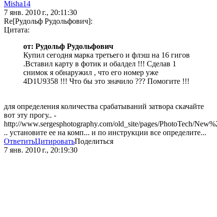
Misha14
7 янв. 2010 г., 20:11:30
Re[Рудольф Рудольфович]:
Цитата:
от: Рудольф Рудольфович
Купил сегодня марка третьего и флэш на 16 гигов
.Вставил карту в фотик и обалдел !!! Сделав 1
снимок я обнаружил , что его номер уже
4D1U9358 !!! Что бы это значило ??? Помогите !!!
для определения количества срабатываний затвора скачайте
вот эту прогу.. -
http://www.sergesphotography.com/old_site/pages/PhotoTech/New%2
.. установите ее на комп... и по инструкции все определите...
Ответить
Цитировать
Поделиться
7 янв. 2010 г., 20:19:30