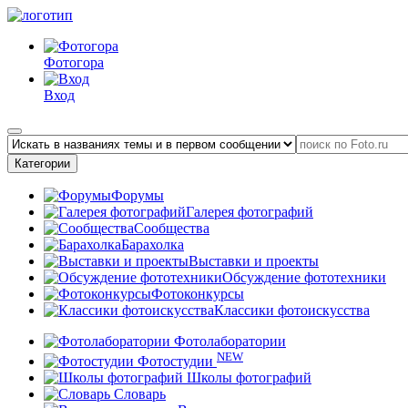
Фотогора
Вход
Категории
Форумы
Галерея фотографий
Сообщества
Барахолка
Выставки и проекты
Обсуждение фототехники
Фотоконкурсы
Классики фотоискусства
Фотолаборатории
NEW
Фотостудии
Школы фотографий
Словарь