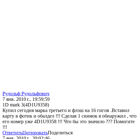
Рудольф Рудольфович
7 янв. 2010 г., 19:59:59
1D mark 3(4D1U9358)
Купил сегодня марка третьего и флэш на 16 гигов .Вставил
карту в фотик и обалдел !!! Сделав 1 снимок я обнаружил , что
его номер уже 4D1U9358 !!! Что бы это значило ??? Помогите
!!!
Ответить
Цитировать
Поделиться
7 янв. 2010 г., 20:02:46