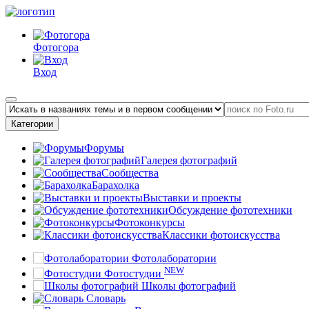
Фотогора
Вход
Категории
Форумы
Галерея фотографий
Сообщества
Барахолка
Выставки и проекты
Обсуждение фототехники
Фотоконкурсы
Классики фотоискусства
Фотолаборатории
NEW
Фотостудии
Школы фотографий
Словарь