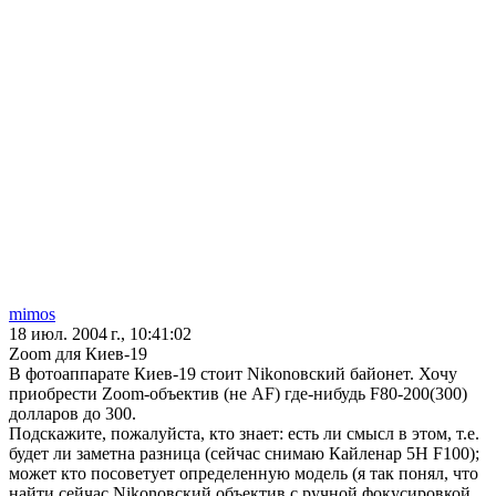
mimos
18 июл. 2004 г., 10:41:02
Zoom для Киев-19
В фотоаппарате Киев-19 стоит Nikonовский байонет. Хочу
приобрести Zoom-объектив (не AF) где-нибудь F80-200(300)
долларов до 300.
Подскажите, пожалуйста, кто знает: есть ли смысл в этом, т.е.
будет ли заметна разница (сейчас снимаю Кайленар 5Н F100);
может кто посоветует определенную модель (я так понял, что
найти сейчас Nikonовский объектив с ручной фокусировкой