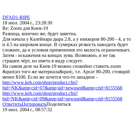
DFAD1-RIPE
18 июл. 2004 г., 23:28:30
Re: Zoom для Киев-19
Разница, конечно же, будет заметна.
Для начала у Калейнара дыра 2.8, а у никкоров 80-200 - 4, а то
и 4.5 на широком конце. В сумерках резкость наводить будет
сложнее, да и условия применения это малость ограничивает.
Затем - искажения на концах зума. Возможно, и не так
страшен чёрт, но иметь в виду следует.
На самом деле на Киев-19 можно спокойно ставить zoom
&quot;из того же материала&quot;, т.е. Арсат 80-200, стоящий
менее $100. Если же хочется что-то западное -
http://www.keh.com/shop/product.cfm?
bid=NK&amp;cid=07&amp;sid=newused&amp;crid=8155568
http://www.keh.com/shop/product.cfm?
bid=NK&amp;cid=09&amp;sid=newused&amp;crid=8155568
Ответить
Цитировать
Поделиться
19 июл. 2004 г., 08:57:32