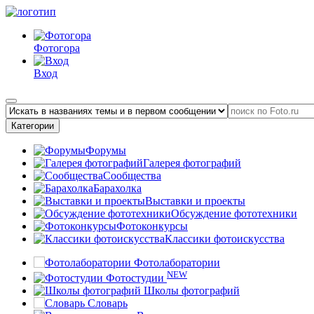
Фотогора
Вход
Категории
Форумы
Галерея фотографий
Сообщества
Барахолка
Выставки и проекты
Обсуждение фототехники
Фотоконкурсы
Классики фотоискусства
Фотолаборатории
NEW
Фотостудии
Школы фотографий
Словарь