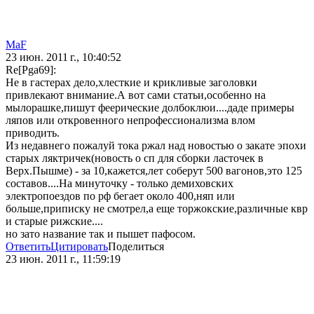
MaF
23 июн. 2011 г., 10:40:52
Re[Pga69]:
Не в гастерах дело,хлесткие и крикливые заголовки
привлекают внимание.А вот сами статьи,особенно на
мылорашке,пишут феерические долбоклюи....даде примеры
ляпов или откровенного непрофессионализма влом
приводить.
Из недавнего пожалуй тока ржал над новостью о закате эпохи
старых ляктричек(новость о сп для сборки ласточек в
Верх.Пышме) - за 10,кажется,лет соберут 500 вагонов,это 125
составов....На минуточку - только демиховских
электропоездов по рф бегает около 400,няп или
больше,приписку не смотрел,а еще торжокские,различные квр
и старые рижские....
но зато название так и пышет пафосом.
Ответить
Цитировать
Поделиться
23 июн. 2011 г., 11:59:19