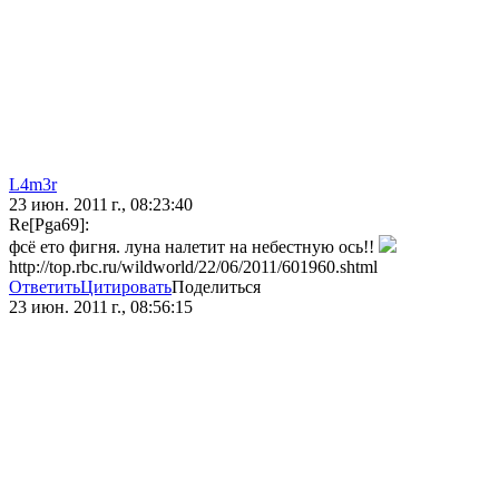
L4m3r
23 июн. 2011 г., 08:23:40
Re[Pga69]:
фсё ето фигня. луна налетит на небестную ось!!
http://top.rbc.ru/wildworld/22/06/2011/601960.shtml
Ответить
Цитировать
Поделиться
23 июн. 2011 г., 08:56:15