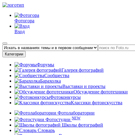
Фотогора
Вход
Категории
Форумы
Галерея фотографий
Сообщества
Барахолка
Выставки и проекты
Обсуждение фототехники
Фотоконкурсы
Классики фотоискусства
Фотолаборатории
NEW
Фотостудии
Школы фотографий
Словарь