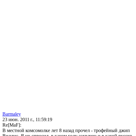
Barmaley
23 июн. 2011 г., 11:59:19
Re[MaF]:
В местной комсомолке лет 8 назад прочел - трофейный джип
Виллис. Я их спросил, в каком году захвачен и в какой русско-