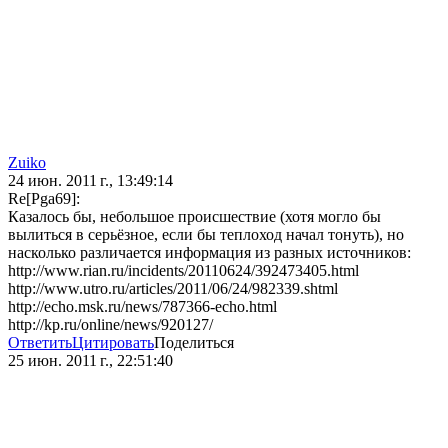
Zuiko
24 июн. 2011 г., 13:49:14
Re[Pga69]:
Казалось бы, небольшое происшествие (хотя могло бы
вылиться в серьёзное, если бы теплоход начал тонуть), но
насколько различается информация из разных источников:
http://www.rian.ru/incidents/20110624/392473405.html
http://www.utro.ru/articles/2011/06/24/982339.shtml
http://echo.msk.ru/news/787366-echo.html
http://kp.ru/online/news/920127/
Ответить
Цитировать
Поделиться
25 июн. 2011 г., 22:51:40