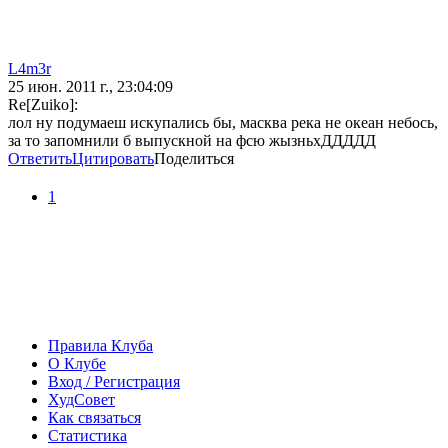
L4m3r
25 июн. 2011 г., 23:04:09
Re[Zuiko]:
лол ну подумаеш искупались бы, масква река не океан небось,
за то запомнили б выпускной на фсю жызньхДДДДД
Ответить
Цитировать
Поделиться
1
Правила Клуба
О Клубе
Вход / Регистрация
ХудСовет
Как связаться
Статистика