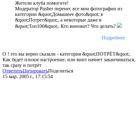
Жители клуба помогите!
Модератор Pusher перенес все мои фотографии из
категории &quot;Домашнее фото&quot; в
&quot;Потрет&quot;, а некоторые даже в
&quot;Топ100&quot;. Кто виноват? Что делать?
Подробнее
О ! это вы верно сказали - категория &quot;ПОТРЁТ&quot;.
Как будет плохое настроение, или винт начнет заканчиваться,
так сразу и потрёт
Ответить
Цитировать
Поделиться
15 мар. 2005 г., 17:15:54