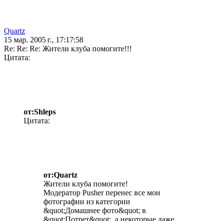
Quartz
15 мар. 2005 г., 17:17:58
Re: Re: Re: Жители клуба помогите!!!
Цитата:
от:Shleps
Цитата:
от:Quartz
Жители клуба помогите!
Модератор Pusher перенес все мои
фотографии из категории
&quot;Домашнее фото&quot; в
&quot;Потрет&quot;, а некоторые даже