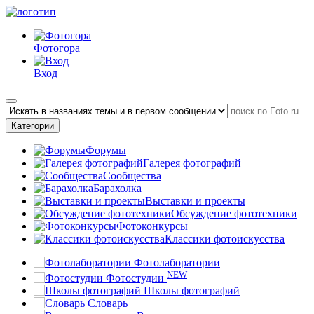
Фотогора
Вход
Категории
Форумы
Галерея фотографий
Сообщества
Барахолка
Выставки и проекты
Обсуждение фототехники
Фотоконкурсы
Классики фотоискусства
Фотолаборатории
NEW
Фотостудии
Школы фотографий
Словарь