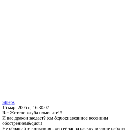
Shleps
15 мар. 2005 г., 16:30:07
Re: Жители клуба помогите!!!
И вас дракон заедает? (см &quot;навеянное весенним
обострением&quot;)
Не обращайте внимания - он сейчас за раскручивание работы