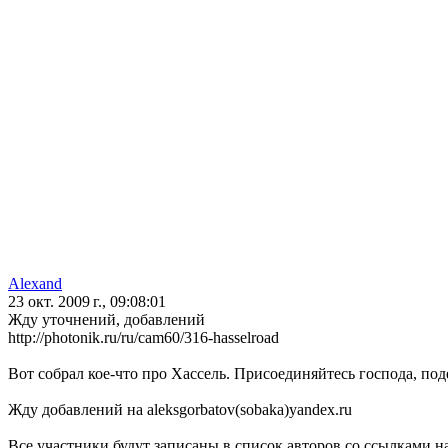
Alexand
23 окт. 2009 г., 09:08:01
Жду уточнений, добавлений
http://photonik.ru/ru/cam60/316-hasselroad
Вот собрал кое-что про Хассель. Присоединяйтесь господа, под
Жду добавлений на aleksgorbatov(sobaka)yandex.ru
Все участники будут записаны в список авторов со ссылками н