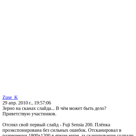
Zuse_K
29 апр. 2010 г., 19:57:06
Зерно на сканах слайда... В чём может быть дело?
Приветствую участников.
Отснял свой первый слайд - Fuji Sensia 200. Плёнка
проэкспонирована без сильных ошибок. Отсканировал в
разрешении 1800х1200 в ярком мире, за сканирование содрали