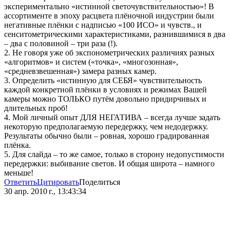
экспериментально «истинной светочувствительностью»! В
ассортименте в эпоху расцвета плёночной индустрии были
негативные плёнки с надписью «100 ИСО» и чувств., и
сенситометрическими характеристиками, разнившимися в два
– два с половиной – три раза (!).
2. Не говоря уже об экспонометрических различиях разных
«алгоритмов» и систем («точка», «многозонная»,
«средневзвешенная») замера разных камер.
3. Определить «истинную для СЕБЯ» чувствительность
каждой конкретной плёнки в условиях и режимах Вашей
камеры можно ТОЛЬКО путём довольно придирчивых и
длительных проб!
4. Мой личный опыт ДЛЯ НЕГАТИВА – всегда лучше задать
некоторую предполагаемую передержку, чем недодержку.
Результаты обычно были – ровная, хорошо градированная
плёнка.
5. Для слайда – то же самое, только в сторону недопустимости
передержки: выбивание светов. И общая широта – намного
меньше!
Ответить
Цитировать
Поделиться
30 апр. 2010 г., 13:43:34