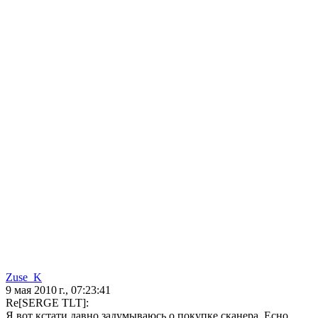
Zuse_K
9 мая 2010 г., 07:23:41
Re[SERGE TLT]:
Я вот кстати давно задумываюсь о покупке сканера. Есно