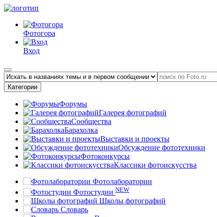
Фотогора
Вход
Категории
Форумы
Галерея фотографий
Сообщества
Барахолка
Выставки и проекты
Обсуждение фототехники
Фотоконкурсы
Классики фотоискусства
Фотолаборатории
NEW
Фотостудии
Школы фотографий
Словарь