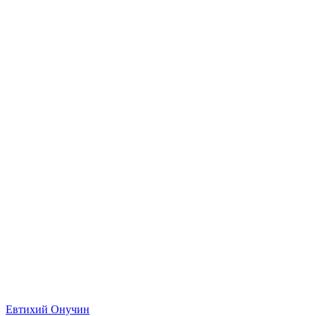
Евтихий Онучин