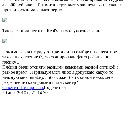
аж 300 рубликов. Так вот представьте мою печаль - на сканах
проявилось немаленькое зерно...
Также сканил негатив Real'у и тоже ужасное зерно:
Помимо зерна не радуют цвета - и на слайде и на негативе
такое впечатление будто сканировали фотографии а не
плёнку...
Плёнки были отсняты разными камерами разной оптикой в
разное время... Призадумался, либо я допускаю какую-то
неясную мне ошибку, либо может быть виной невысокое
разрешение сканирования или сканер?
Ответить
Цитировать
Поделиться
29 апр. 2010 г., 21:14:30