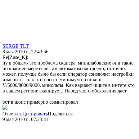
SERGE TLT
8 мая 2010 г., 22:43:56
Re[Zuse_K]:
ну в общем- это проблема сканера. минилабовские они такие.
по крайней мере если там автоматом настроено, то точно.
может, получше было бы если оператор соизволит настройки
изменить....так что носите минимум на никоны
V/5000/8000/9000, минольты. Как вариант ищите в интете кто
в вашем регионе сканирует...Народ часто объявления дает.
вот в шопе примерно сымитировал
Ответить
Цитировать
Поделиться
9 мая 2010 г., 07:23:41