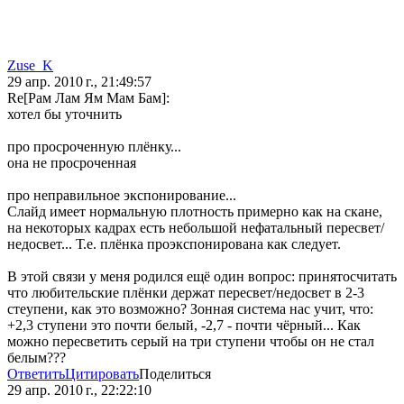
Zuse_K
29 апр. 2010 г., 21:49:57
Re[Рам Лам Ям Мам Бам]:
хотел бы уточнить
про просроченную плёнку...
она не просроченная
про неправильное экспонирование...
Слайд имеет нормальную плотность примерно как на скане,
на некоторых кадрах есть небольшой нефатальный пересвет/
недосвет... Т.е. плёнка проэкспонирована как следует.
В этой связи у меня родился ещё один вопрос: принятосчитать
что любительские плёнки держат пересвет/недосвет в 2-3
стеупени, как это возможно? Зонная система нас учит, что:
+2,3 ступени это почти белый, -2,7 - почти чёрный... Как
можно пересветить серый на три ступени чтобы он не стал
белым???
Ответить
Цитировать
Поделиться
29 апр. 2010 г., 22:22:10