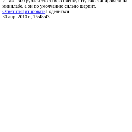
2. "аж" 300 рублей это за всю плёнку? Ну так сканировали на
минилабе, а он по умолчанию сильно шарпит.
Ответить
Цитировать
Поделиться
30 апр. 2010 г., 15:48:43