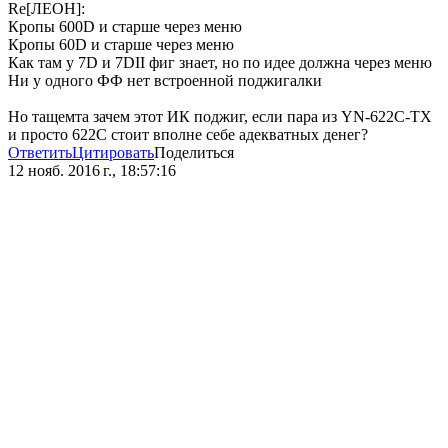
Re[ЛЕОН]:
Кропы 600D и старше через меню
Кропы 60D и старше через меню
Как там у 7D и 7DII фиг знает, но по идее должна через меню
Ни у одного ФФ нет встроенной поджигалки
Но тащемта зачем этот ИК поджиг, если пара из YN-622C-TX
и просто 622C стоит вполне себе адекватных денег?
Ответить
Цитировать
Поделиться
12 нояб. 2016 г., 18:57:16