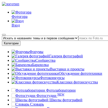
Фотогора
Вход
Категории
Форумы
Галерея фотографий
Сообщества
Барахолка
Выставки и проекты
Обсуждение фототехники
Фотоконкурсы
Классики фотоискусства
Фотолаборатории
NEW
Фотостудии
Школы фотографий
Словарь