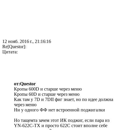
12 нояб. 2016 г., 21:16:16
Re[Questor]:
Цитата:
от:Questor
Кропы 600D и старше через меню
Кропы 60D и старше через меню
Как там у 7D и 7DII фиг знает, но по идее должна
через меню
Ни у одного ФФ нет встроенной поджигалки
Но тащемта зачем этот ИК поджиг, если пара из
YN-622C-TX и просто 622C стоит вполне себе