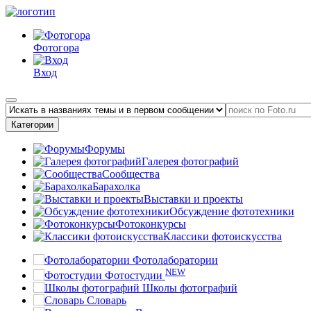
Фотогора
Вход
Категории
Форумы
Галерея фотографий
Сообщества
Барахолка
Выставки и проекты
Обсуждение фототехники
Фотоконкурсы
Классики фотоискусства
Фотолаборатории
NEW
Фотостудии
Школы фотографий
Словарь