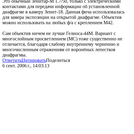
Это обычный Зенитар-М 1.7/50, только с электрическими
контактами для передачи информации об установленной
диафрагме в камеру Зенит-18. Данная фича использовалась
для замера экспозиции на открытой диафрагме. Объектив
можно использовать на любых ф/а с креплением М42.
Сам объектив ничем не лучше Гелиоса-44М. Вариант с
многослойным просветлением (МС) тоже существенно не
отличается, благодаря слабому внутреннему чернению и
многочисленным отражениям от воронёных лепестков
диафрагмы.
Ответить
Цитировать
Поделиться
6 сент. 2006 г., 14:03:13