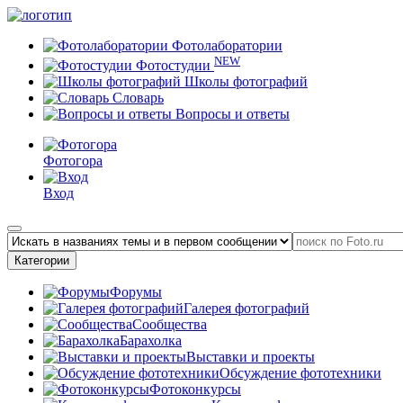
Фотолаборатории
NEW
Фотостудии
Школы фотографий
Словарь
Вопросы и ответы
Фотогора
Вход
Категории
Форумы
Галерея фотографий
Сообщества
Барахолка
Выставки и проекты
Обсуждение фототехники
Фотоконкурсы