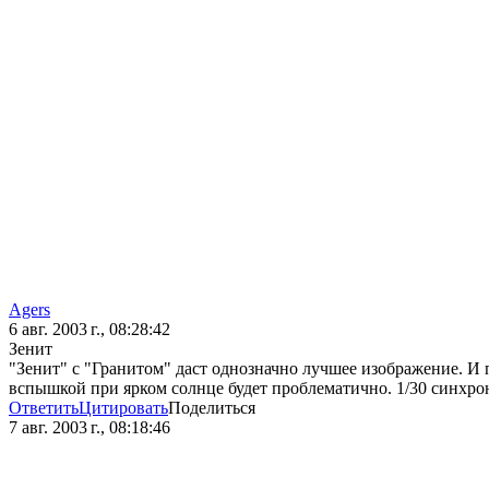
Agers
6 авг. 2003 г., 08:28:42
Зенит
"Зенит" с "Гранитом" даст однозначно лучшее изображение. И п
вспышкой при ярком солнце будет проблематично. 1/30 синхрон
Ответить
Цитировать
Поделиться
7 авг. 2003 г., 08:18:46