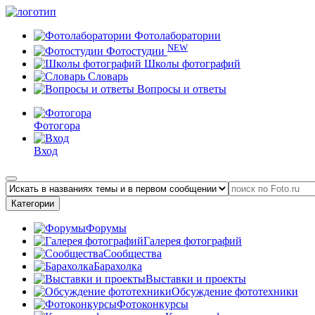
Фотолаборатории
NEW
Фотостудии
Школы фотографий
Словарь
Вопросы и ответы
Фотогора
Вход
Категории
Форумы
Галерея фотографий
Сообщества
Барахолка
Выставки и проекты
Обсуждение фототехники
Фотоконкурсы