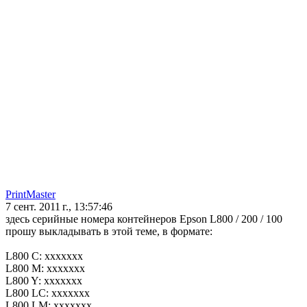
PrintMaster
7 сент. 2011 г., 13:57:46
здесь серийные номера контейнеров Epson L800 / 200 / 100
прошу выкладывать в этой теме, в формате:
L800 C: xxxxxxx
L800 M: xxxxxxx
L800 Y: xxxxxxx
L800 LC: xxxxxxx
L800 LM: xxxxxxx