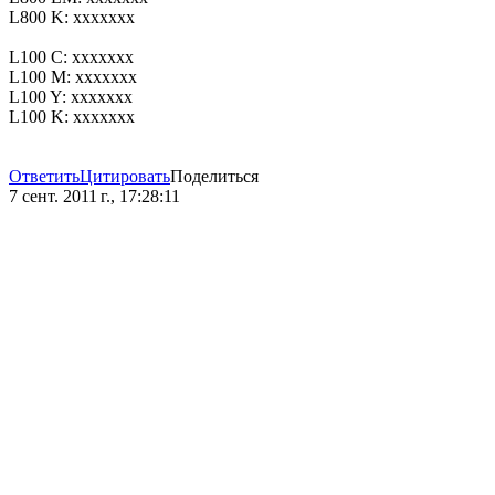
L800 K: xxxxxxx
L100 C: xxxxxxx
L100 M: xxxxxxx
L100 Y: xxxxxxx
L100 K: xxxxxxx
Ответить
Цитировать
Поделиться
7 сент. 2011 г., 17:28:11