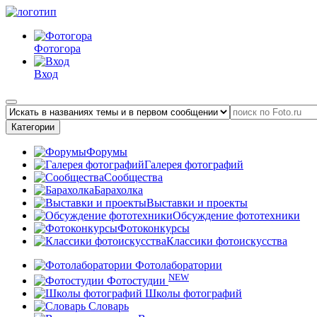
Фотогора
Вход
Категории
Форумы
Галерея фотографий
Сообщества
Барахолка
Выставки и проекты
Обсуждение фототехники
Фотоконкурсы
Классики фотоискусства
Фотолаборатории
NEW
Фотостудии
Школы фотографий
Словарь