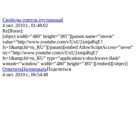
Свободы сеятель пустынный
4 окт. 2010 г., 01:48:02
Re[Boras]:
[object width="480" height="385"][param name="movie"
value="http://www.youtube.com/v/UxU2xmjaRqE?
fs=1&amp;hl=ru_RU"][/param][embed AllowScriptAccess="never"
src="http://www.youtube.com/v/UxU2xmjaRqE?
fs=1&amp;hl=ru_RU" type="application/x-shockwave-flash"
wmode="window" width="480" height="385"][/embed][/object]
Ответить
Цитировать
Поделиться
4 окт. 2010 г., 06:54:48