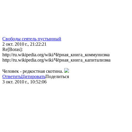
Свободы сеятель пустынный
2 окт. 2010 г., 21:22:21
Re[Boras]:
http://ru.wikipedia.org/wiki/Чёрная_книга_коммунизма
http://ru.wikipedia.org/wiki/Чёрная_книга_капитализма
Человек - редкостная скотина.
Ответить
Цитировать
Поделиться
3 окт. 2010 г., 10:52:06