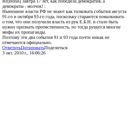
Re[Boras] Завтра 17 лет, как победила демократия, а
демократы - молчок! :
Нынешние власти РФ не знают как толковать события августа
91-го и октября 93-го года, поскольку стараются помалкивать
о том, что они получили власть из рук Е.Б.Н. и стало быть
нужно признать преемственность, но тогда рушатся многие
мифы их пропаганды.
Поэтому эти два события 91 и 93 года почти никак не
отмечаются официально.
Ответить
Цитировать
Поделиться
3 окт. 2010 г., 16:06:26