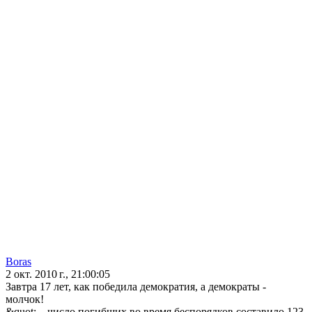
Boras
2 окт. 2010 г., 21:00:05
Завтра 17 лет, как победила демократия, а демократы -
молчок!
&quot;... число погибших во время беспорядков составило 123