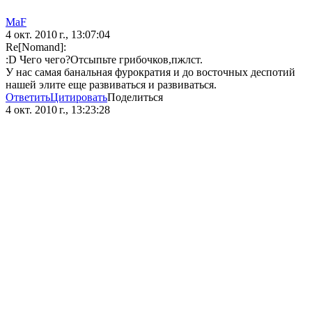
MaF
4 окт. 2010 г., 13:07:04
Re[Nomand]:
:D Чего чего?Отсыпьте грибочков,пжлст.
У нас самая банальная фурократия и до восточных деспотий
нашей элите еще развиваться и развиваться.
Ответить
Цитировать
Поделиться
4 окт. 2010 г., 13:23:28