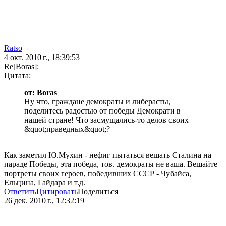
Ratso
4 окт. 2010 г., 18:39:53
Re[Boras]:
Цитата:
от: Boras
Ну что, граждане демократы и либерасты,
поделитесь радостью от победы Демократи в
нашей стране! Что засмущались-то делов своих
&quot;праведных&quot;?
Как заметил Ю.Мухин - нефиг пытаться вешать Сталина на
параде Победы, эта победа, тов. демократы не ваша. Вешайте
портреты своих героев, победивших СССР - Чубайса,
Ельцина, Гайдара и т.д.
Ответить
Цитировать
Поделиться
26 дек. 2010 г., 12:32:19