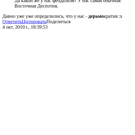
Да какой же у нас феодализм? У нас самая обычная
Восточная Деспотия.
Давно уже уже определились, что у нас -
дерьмо
кратия :x
Ответить
Цитировать
Поделиться
4 окт. 2010 г., 18:39:53