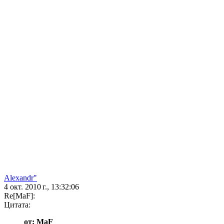
Alexandr"
4 окт. 2010 г., 13:32:06
Re[MaF]:
Цитата:
от: MaF