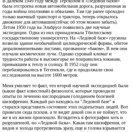
В далеком 1949 году между Терсколом и «Ледовой базой»
была отстроена новая автомобильная дорога, разрушенная за
годы войны оползнями и обвалами. Там где ранее проходил
только вьючный транспорт и трактора, теперь открылось
движение для автомашин(сейчас об этом можно забыть).
Летом 1950 года на Эльбрусе появились две научные
экспедиции. Одна из них принадлежала Тбилисскому
государственному университету. На «Ледовой базе» грузины
возвели здание необычайной цилиндрической формы, обитое
дюралюминиевыми листами, прозванное «баком». В нем они
изучали космические лучи. Однако суровый климат и
трудности работы в высокогорье не понравились южанам,
привыкшим к теплу и солнцу. В 1952 году они
перебазировались в Тегенекли, где и продолжали свои
исследования на высоте 1600 метров.
Меня умиляет то факт, что второй научной экспедицией были
(какие факт известный) физиологи, которые проводили
опыты по лечению кислородным голоданием болезней
шизофрении. Каждый раз находясь на "Ледовой базе" я
старался представить состояние этих подопытных людей. Вот
привезли сюда психов, а те видят дикий сон и не поймут, что
же в их жизни произошло. Вглядитесь в фотографии хоть и
разрушенной, но «Ледовой базы». Какая там шизофрения, от
видов и холода протрезвеешь зразу, еще и голова взрывается