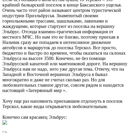
крайний балкарский поселок в конце Баксанского ущелья.
Очень часто этот район называют центром туристической
индустрии Приэльбрусья. Знаменитый своими
горнолыжными трассами, шашлыками, лавинами и
жаждущими, которые стартуют из поселка на вершину
Эльбрус. Отсюда взаимно-трагическая информация от
местного МЧС. Но нам это не близко, поэтому приехав в
Нальчик сразу же попадаем в интенсивное движение
автобусов и маршруток до поселка Терскол. Все просто,
бюджетно и быстро по времени, чтобы оказаться на склонах
Эльбруса на высоте 3500. Конечно, не без помощи
Эльбрусской канатной или маятниковой дороге. На вершину
Эльбруса нам не надо, энто уже другая тема. Отвечу, что на
Западной и Восточной вершинах Эльбруса я бывал
многократно и даже не считал сколько раз. Но для
любознательных главное другое, совсем рядом и находится
настоящий «Затерянный мир ».
Хочу еще раз напомнить приехавшим отдохнуть в поселок
Терскол, какие виды открывается любознательным.
Конечно сам красавец Эльбрус: