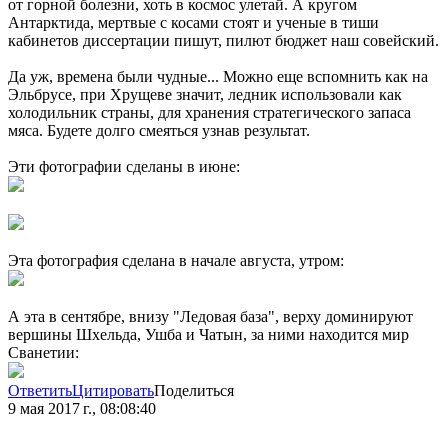
от горной болезни, хоть в космос улетай. А кругом
Антарктида, мертвые с косами стоят и ученые в тиши
кабинетов диссертации пишут, пилют бюджет наш совейский.
Да уж, времена были чудные... Можно еще вспомнить как на
Эльбрусе, при Хрущеве значит, ледник использовали как
холодильник страны, для хранения стратегического запаса
мяса. Будете долго смеяться узнав результат.
Эти фотографии сделаны в июне:
Эта фотография сделана в начале августа, утром:
А эта в сентябре, внизу "Ледовая база", верху доминируют
вершины Шхельда, Ушба и Чатын, за ними находится мир
Сванетии:
Ответить
Цитировать
Поделиться
9 мая 2017 г., 08:08:40