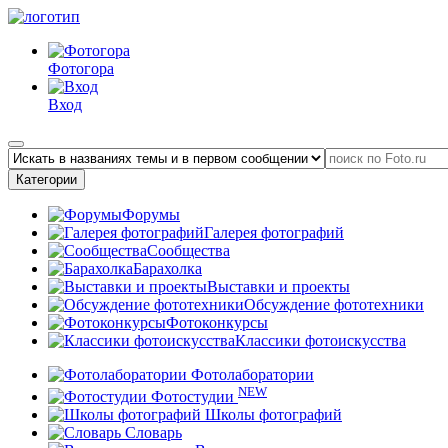
Фотогора
Вход
Категории
Форумы
Галерея фотографий
Сообщества
Барахолка
Выставки и проекты
Обсуждение фототехники
Фотоконкурсы
Классики фотоискусства
Фотолаборатории
NEW
Фотостудии
Школы фотографий
Словарь