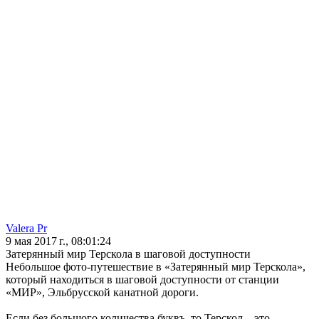
Valera Pr
9 мая 2017 г., 08:01:24
Затерянный мир Терскола в шаговой доступности
Небольшое фото-путешествие в «Затерянный мир Терскола»,
который находиться в шаговой доступности от станции
«МИР», Эльбрусской канатной дороги.
Если без большого количества буквъ, то Терскол – это