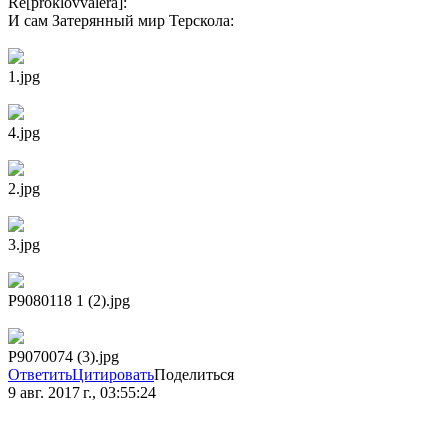
Re[proklovvalera]:
И сам Затерянный мир Терскола:
1.jpg
4.jpg
2.jpg
3.jpg
P9080118 1 (2).jpg
P9070074 (3).jpg
Ответить
Цитировать
Поделиться
9 авг. 2017 г., 03:55:24