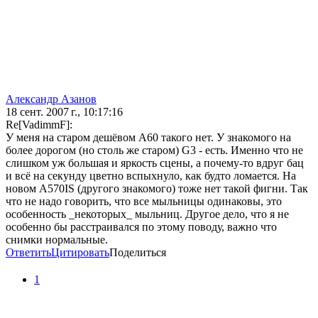
Александр Азанов
18 сент. 2007 г., 10:17:16
Re[VadimmF]:
У меня на старом дешёвом A60 такого нет. У знакомого на
более дорогом (но столь же старом) G3 - есть. Именно что не
слишком уж большая и яркость сцены, а почему-то вдруг бац
и всё на секунду цветно вспыхнуло, как будто ломается. На
новом A570IS (другого знакомого) тоже нет такой фигни. Так
что не надо говорить, что все мыльницы одинаковы, это
особенность _некоторых_ мыльниц. Другое дело, что я не
особенно бы расстраивался по этому поводу, важно что
снимки нормальные.
Ответить
Цитировать
Поделиться
1