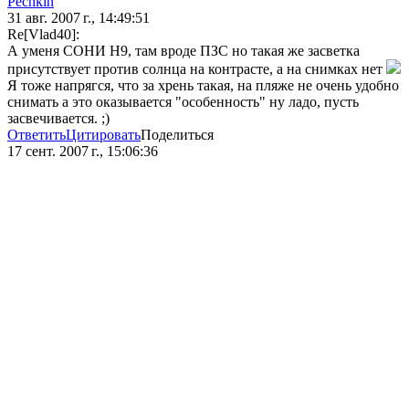
Pechkin
31 авг. 2007 г., 14:49:51
Re[Vlad40]:
А уменя СОНИ Н9, там вроде ПЗС но такая же засветка
присутствует против солнца на контрасте, а на снимках нет
Я тоже напрягся, что за хрень такая, на пляже не очень удобно
снимать а это оказывается "особенность" ну ладо, пусть
засвечивается. ;)
Ответить
Цитировать
Поделиться
17 сент. 2007 г., 15:06:36