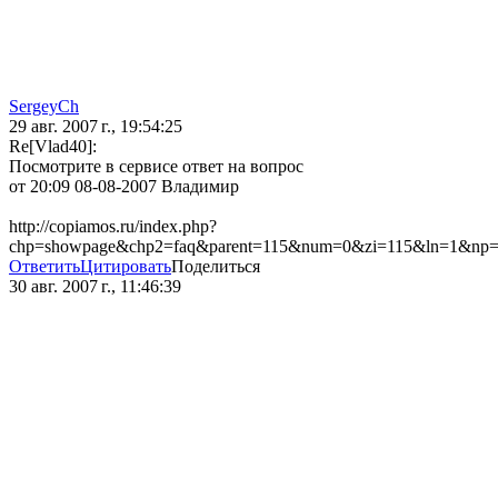
SergeyCh
29 авг. 2007 г., 19:54:25
Re[Vlad40]:
Посмотрите в сервисе ответ на вопрос
от 20:09 08-08-2007 Владимир
http://copiamos.ru/index.php?
chp=showpage&chp2=faq&parent=115&num=0&zi=115&ln=1&np
Ответить
Цитировать
Поделиться
30 авг. 2007 г., 11:46:39