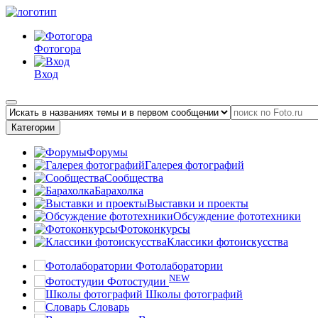
Фотогора
Вход
Категории
Форумы
Галерея фотографий
Сообщества
Барахолка
Выставки и проекты
Обсуждение фототехники
Фотоконкурсы
Классики фотоискусства
Фотолаборатории
NEW
Фотостудии
Школы фотографий
Словарь