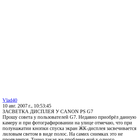
Vlad40
10 авг. 2007 г., 10:53:45
ЗАСВЕТКА ДИСПЛЕЯ У CANON PS G7
Прошу совета у пользователей G7. Недавно приобрёл данную
камеру и при фотографировании на улице отмечаю, что при
полунажатии кнопки спуска экран ЖК-дисплея засвечивается
лиловым светом в виде полос. На самих снимках это не
проявляется. Точно такая же проблема ещё у одного