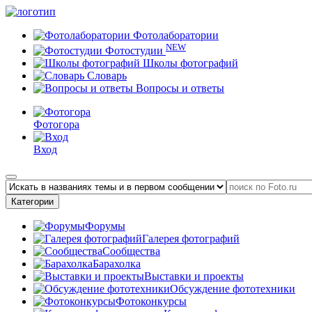
Фотолаборатории
NEW
Фотостудии
Школы фотографий
Словарь
Вопросы и ответы
Фотогора
Вход
Категории
Форумы
Галерея фотографий
Сообщества
Барахолка
Выставки и проекты
Обсуждение фототехники
Фотоконкурсы