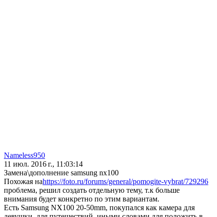
Nameless950
11 июл. 2016 г., 11:03:14
Замена\дополнение samsung nx100
Похожая на
https://foto.ru/forums/general/pomogite-vybrat/729296
проблема, решил создать отдельную тему, т.к больше
внимания будет конкретно по этим вариантам.
Есть Samsung NX100 20-50mm, покупался как камера для
девушки, для путешествий, иными словами для положить в