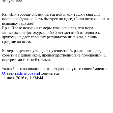
это уже $$$
P.s.: Или вообще ограничиться покупкой тушки samsung
постарше (должна быть быстрее по идее) и\или оптики к nx и
вспышку туда же?
P.p.s: После покупки камеры таки решился, что пора
записаться на фотокурсы, ибо 5 лет метаний от одного к
другому не дает хороших результатов ни в чем, а лишь
средние во всем.
Камера в целом нужна для путешествий, различного рода
событий с динамикой, преимущественно вне помещений. С
портретами и +- пейзажами.
*клик* в голосовании, если нет развернутого совета\мнения
Ответить
Цитировать
Поделиться
11 июл. 2016 г., 11:34:44