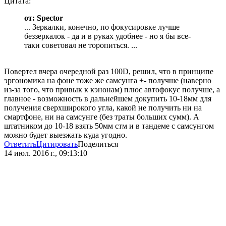
Цитата:
от: Spector
... Зеркалки, конечно, по фокусировке лучше
беззеркалок - да и в руках удобнее - но я бы все-
таки советовал не торопиться. ...
Повертел вчера очередной раз 100D, решил, что в принципе
эргономика на фоне тоже же самсунга +- получше (наверно
из-за того, что привык к кэнонам) плюс автофокус получше, а
главное - возможность в дальнейшем докупить 10-18мм для
получения сверхширокого угла, какой не получить ни на
смартфоне, ни на самсунге (без траты больших сумм). А
штатником до 10-18 взять 50мм стм и в тандеме с самсунгом
можно будет выезжать куда угодно.
Ответить
Цитировать
Поделиться
14 июл. 2016 г., 09:13:10