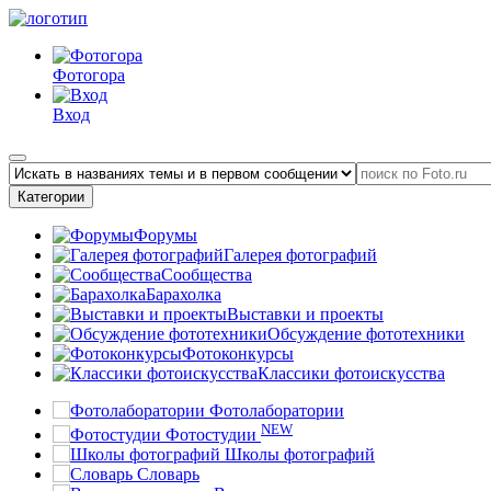
Фотогора
Вход
Категории
Форумы
Галерея фотографий
Сообщества
Барахолка
Выставки и проекты
Обсуждение фототехники
Фотоконкурсы
Классики фотоискусства
Фотолаборатории
NEW
Фотостудии
Школы фотографий
Словарь