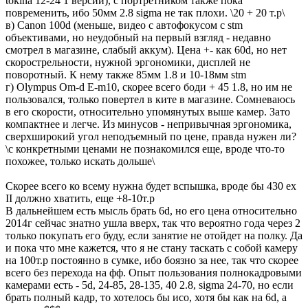
tokina 12-24 1 версии), с портретником также пока
повременить, ибо 50мм 2.8 sigma не так плохи. \20 + 20 т.р\
в) Canon 100d (меньше, видео с автофокусом с stm
объективами, но неудобный на первый взгляд - недавно
смотрел в магазине, слабый аккум). Цена +- как 60d, но нет
скорострельности, нужной эргономики, дисплей не
поворотный. К нему также 85мм 1.8 и 10-18мм stm
г) Olympus Om-d E-m10, скорее всего боди + 45 1.8, но им не
пользовался, только повертел в ките в магазине. Сомневаюсь
в его скорости, относительно упомянутых выше камер. Зато
компактнее и легче. Из минусов - непривычная эргономика,
сверхширокий угол неподъемный по цене, правда нужен ли?
\с конкретными ценами не познакомился еще, вроде что-то
похожее, только искать дольше\
Скорее всего ко всему нужна будет вспышка, вроде бы 430 ex
II должно хватить, еще +8-10т.р
В дальнейшем есть мысль брать 6d, но его цена относительно
2014г сейчас знатно ушла вверх, так что вероятно года через 2
только покупать его буду, если занятие не отойдет на полку. Да
и пока что мне кажется, что я не стану таскать с собой камеру
на 100т.р постоянно в сумке, ибо боязно за нее, так что скорее
всего без перехода на фф. Опыт пользования полнокадровыми
камерами есть - 5d, 24-85, 28-135, 40 2.8, sigma 24-70, но если
брать полный кадр, то хотелось бы исо, хотя бы как на 6d, а