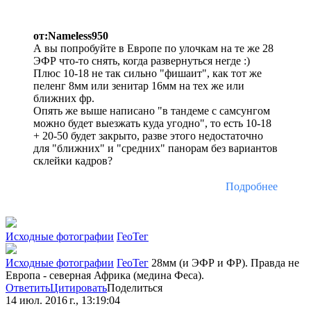
от:Nameless950
А вы попробуйте в Европе по улочкам на те же 28
ЭФР что-то снять, когда развернуться негде :)
Плюс 10-18 не так сильно "фишаит", как тот же
пеленг 8мм или зенитар 16мм на тех же или
ближних фр.
Опять же выше написано "в тандеме с самсунгом
можно будет выезжать куда угодно", то есть 10-18
+ 20-50 будет закрыто, разве этого недостаточно
для "ближних" и "средних" панорам без вариантов
склейки кадров?
Подробнее
Исходные фотографии
ГеоТег
Исходные фотографии
ГеоТег
28мм (и ЭФР и ФР). Правда не
Европа - северная Африка (медина Феса).
Ответить
Цитировать
Поделиться
14 июл. 2016 г., 13:19:04