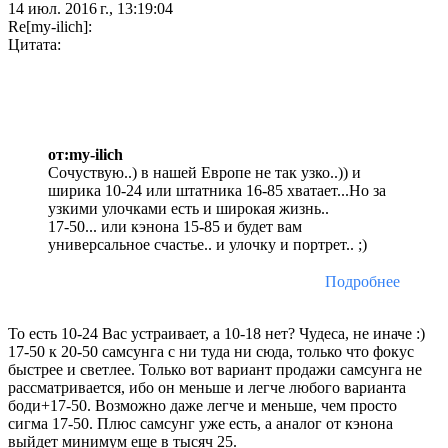
14 июл. 2016 г., 13:19:04
Re[my-ilich]:
Цитата:
от:my-ilich
Сочуствую..) в нашей Европе не так узко..)) и
ширика 10-24 или штатника 16-85 хватает...Но за
узкими улочками есть и широкая жизнь..
17-50... или кэнона 15-85 и будет вам
универсальное счастье.. и улочку и портрет.. ;)
Подробнее
То есть 10-24 Вас устраивает, а 10-18 нет? Чудеса, не иначе :)
17-50 к 20-50 самсунга с ни туда ни сюда, только что фокус
быстрее и светлее. Только вот вариант продажи самсунга не
рассматривается, ибо он меньше и легче любого варианта
боди+17-50. Возможно даже легче и меньше, чем просто
сигма 17-50. Плюс самсунг уже есть, а аналог от кэнона
выйдет минимум еще в тысяч 25.