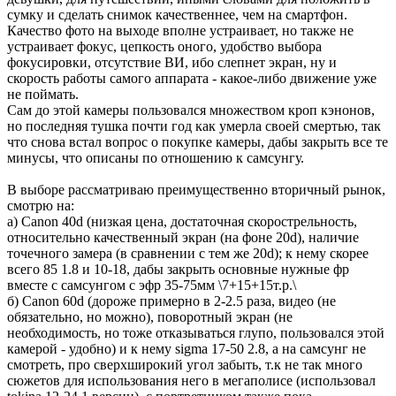
сумку и сделать снимок качественнее, чем на смартфон.
Качество фото на выходе вполне устраивает, но также не
устраивает фокус, цепкость оного, удобство выбора
фокусировки, отсутствие ВИ, ибо слепнет экран, ну и
скорость работы самого аппарата - какое-либо движение уже
не поймать.
Сам до этой камеры пользовался множеством кроп кэнонов,
но последняя тушка почти год как умерла своей смертью, так
что снова встал вопрос о покупке камеры, дабы закрыть все те
минусы, что описаны по отношению к самсунгу.
В выборе рассматриваю преимущественно вторичный рынок,
смотрю на:
а) Canon 40d (низкая цена, достаточная скорострельность,
относительно качественный экран (на фоне 20d), наличие
точечного замера (в сравнении с тем же 20d); к нему скорее
всего 85 1.8 и 10-18, дабы закрыть основные нужные фр
вместе с самсунгом с эфр 35-75мм \7+15+15т.р.\
б) Canon 60d (дороже примерно в 2-2.5 раза, видео (не
обязательно, но можно), поворотный экран (не
необходимость, но тоже отказываться глупо, пользовался этой
камерой - удобно) и к нему sigma 17-50 2.8, а на самсунг не
смотреть, про сверхширокий угол забыть, т.к не так много
сюжетов для использования него в мегаполисе (использовал