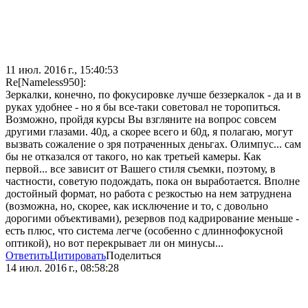
11 июл. 2016 г., 15:40:53
Re[Nameless950]:
Зеркалки, конечно, по фокусировке лучше беззеркалок - да и в
руках удобнее - но я бы все-таки советовал не торопиться.
Возможно, пройдя курсы Вы взгляните на вопрос совсем
другими глазами. 40д, а скорее всего и 60д, я полагаю, могут
вызвать сожаление о зря потраченных деньгах. Олимпус... сам
бы не отказался от такого, но как третьей камеры. Как
первой... все зависит от Вашего стиля съемки, поэтому, в
частности, советую подождать, пока он выработается. Вполне
достойный формат, но работа с резкостью на нем затруднена
(возможна, но, скорее, как исключение и то, с довольно
дорогими объективами), резервов под кадрирование меньше -
есть плюс, что система легче (особенно с длиннофокусной
оптикой), но вот перекрывает ли он минусы...
Ответить
Цитировать
Поделиться
14 июл. 2016 г., 08:58:28