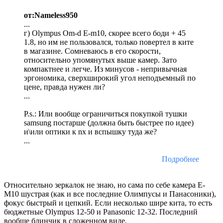
от:Nameless950
...
г) Olympus Om-d E-m10, скорее всего боди + 45
1.8, но им не пользовался, только повертел в ките
в магазине. Сомневаюсь в его скорости,
относительно упомянутых выше камер. Зато
компактнее и легче. Из минусов - непривычная
эргономика, сверхширокий угол неподъемный по
цене, правда нужен ли?
...
P.s.: Или вообще ограничиться покупкой тушки
samsung постарше (должна быть быстрее по идее)
и\или оптики к nx и вспышку туда же?
...
Подробнее
Относительно зеркалок не знаю, но сама по себе камера Е-
М10 шустрая (как и все последние Олимпусы и Панасоники),
фокус быстрый и цепкий. Если несколько шире кита, то есть
бюджетные Olympus 12-50 и Panasonic 12-32. Последний
вообще блинчик в сложенном виде.