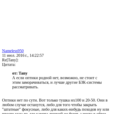
Nameless950
11 июл. 2016 г., 14:22:57
Re[Tany]:
Цитата:
от: Tany
А если оптики родной нет, возможно, не стоит с
этим заморачиваться, и лучше другие БЗК-системы
рассматривать.
Оптики нет по сути. Вот только тушка нх100 и 20-50. Они в
любом случае останутся, либо для того чтобы закрыть
"штатные" фокусные, либо для каких-нибудь походов ну или
просто куда-то, где камера лишней не будет, а места в обрез.