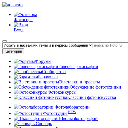
Фотогора
Вход
Категории
Форумы
Галерея фотографий
Сообщества
Барахолка
Выставки и проекты
Обсуждение фототехники
Фотоконкурсы
Классики фотоискусства
Фотолаборатории
NEW
Фотостудии
Школы фотографий
Словарь