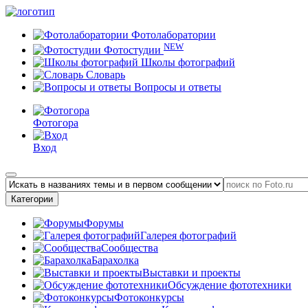
Фотолаборатории
NEW
Фотостудии
Школы фотографий
Словарь
Вопросы и ответы
Фотогора
Вход
Категории
Форумы
Галерея фотографий
Сообщества
Барахолка
Выставки и проекты
Обсуждение фототехники
Фотоконкурсы