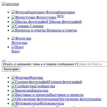
Фотолаборатории
NEW
Фотостудии
Школы фотографий
Словарь
Вопросы и ответы
Фотогора
Вход
Категории
Форумы
Галерея фотографий
Сообщества
Барахолка
Выставки и проекты
Обсуждение фототехники
Фотоконкурсы