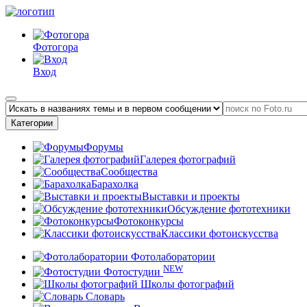
Фотогора
Вход
Категории
Форумы
Галерея фотографий
Сообщества
Барахолка
Выставки и проекты
Обсуждение фототехники
Фотоконкурсы
Классики фотоискусства
Фотолаборатории
NEW
Фотостудии
Школы фотографий
Словарь