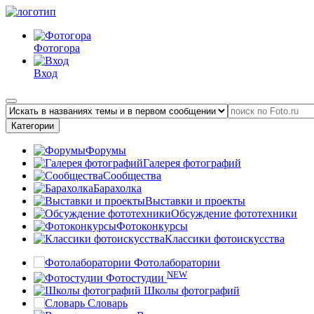
Фотогора
Вход
Категории
Форумы
Галерея фотографий
Сообщества
Барахолка
Выставки и проекты
Обсуждение фототехники
Фотоконкурсы
Классики фотоискусства
Фотолаборатории
NEW
Фотостудии
Школы фотографий
Словарь